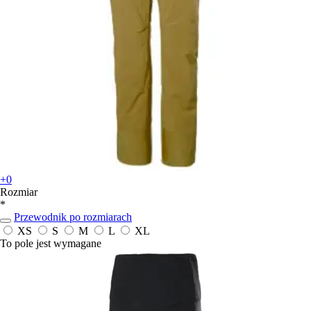
+0
Rozmiar
*
Przewodnik po rozmiarach
XS
S
M
L
XL
To pole jest wymagane