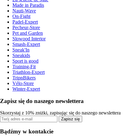
Made in Paradis
Nauti-Wave
On-Fight
Padel-Expert
Pecheur-Store
Pet and Garden
Slowood Interior
Smash-Expert
Sneak'In
Sneakids
Sport is good
Training-Fit
Triathlon-Expert
TripnBikers
Vélo-Store
Winter-Expert
Zapisz się do naszego newslettera
Skorzystaj z 10% zniżki, zapisując się do naszego newslettera
Zapisz się
Bądźmy w kontakcie