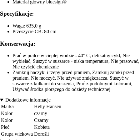
Materiał główny bluesign®
Specyfikacje:
Waga: 635,0 g
Przeszycie CB: 80 cm
Konserwacja:
Prać w pralce w ciepłej wodzie - 40° C, delikatny cykl, Nie
wybielać, Suszyć w suszarce - niska temperatura, Nie prasować,
Nie czyścić chemicznie
Zamknij haczyki i rzepy przed praniem, Zamknij zamki przed
praniem, Nie moczyć, Nie używać zmiękczacza, Suszyć w
suszarce z kulkami do suszenia, Prać z podobnymi kolorami,
Używać środka piorącego do odzieży technicznej
Dodatkowe informacje
Marka
Helly Hansen
Kolor
czarny
Kolor
Czarny
Płeć
Kobieta
Grupa wiekowa
Dorośli