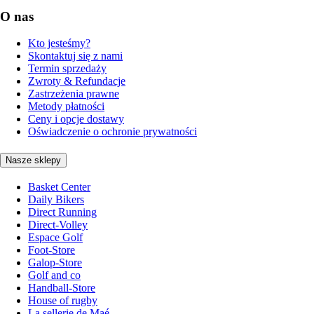
O nas
Kto jesteśmy?
Skontaktuj się z nami
Termin sprzedaży
Zwroty & Refundacje
Zastrzeżenia prawne
Metody płatności
Ceny i opcje dostawy
Oświadczenie o ochronie prywatności
Nasze sklepy
Basket Center
Daily Bikers
Direct Running
Direct-Volley
Espace Golf
Foot-Store
Galop-Store
Golf and co
Handball-Store
House of rugby
La sellerie de Maé