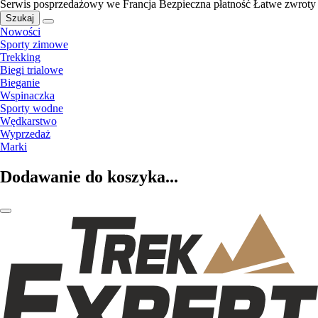
Serwis posprzedażowy we Francja
Bezpieczna płatność
Łatwe zwroty
Szukaj
Nowości
Sporty zimowe
Trekking
Biegi trialowe
Bieganie
Wspinaczka
Sporty wodne
Wędkarstwo
Wyprzedaż
Marki
Dodawanie do koszyka...