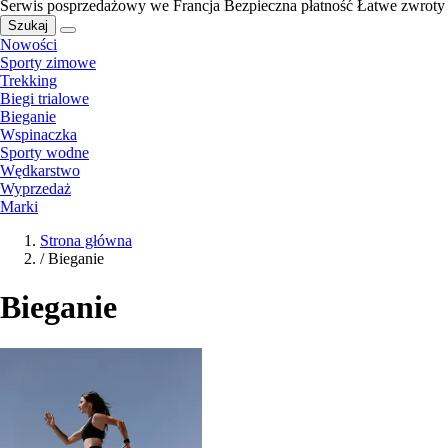
Serwis posprzedażowy we Francja
Bezpieczna płatność
Łatwe zwroty
Szukaj
Nowości
Sporty zimowe
Trekking
Biegi trialowe
Bieganie
Wspinaczka
Sporty wodne
Wędkarstwo
Wyprzedaż
Marki
Strona główna
/
Bieganie
Bieganie