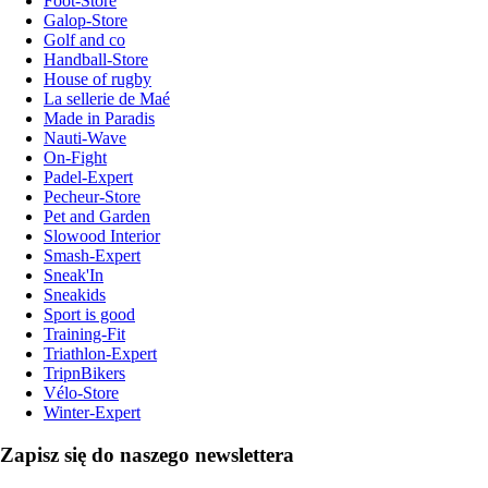
Foot-Store
Galop-Store
Golf and co
Handball-Store
House of rugby
La sellerie de Maé
Made in Paradis
Nauti-Wave
On-Fight
Padel-Expert
Pecheur-Store
Pet and Garden
Slowood Interior
Smash-Expert
Sneak'In
Sneakids
Sport is good
Training-Fit
Triathlon-Expert
TripnBikers
Vélo-Store
Winter-Expert
Zapisz się do naszego newslettera