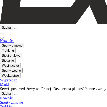
Szukaj
Nowości
Sporty zimowe
Trekking
Biegi trialowe
Bieganie
Wspinaczka
Sporty wodne
Wędkarstwo
Wyprzedaż
Marki
Serwis posprzedażowy we Francja
Bezpieczna płatność
Łatwe zwroty
Szukaj
Nowości
Sporty zimowe
Trekking