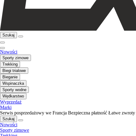
Szukaj
Nowości
Sporty zimowe
Trekking
Biegi trialowe
Bieganie
Wspinaczka
Sporty wodne
Wędkarstwo
Wyprzedaż
Marki
Serwis posprzedażowy we Francja
Bezpieczna płatność
Łatwe zwroty
Szukaj
Nowości
Sporty zimowe
Trekking