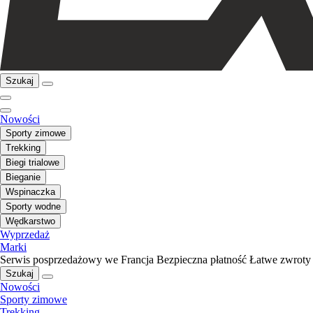
Szukaj
Nowości
Sporty zimowe
Trekking
Biegi trialowe
Bieganie
Wspinaczka
Sporty wodne
Wędkarstwo
Wyprzedaż
Marki
Serwis posprzedażowy we Francja
Bezpieczna płatność
Łatwe zwroty
Szukaj
Nowości
Sporty zimowe
Trekking