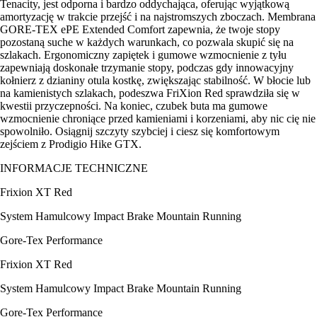
Tenacity, jest odporna i bardzo oddychająca, oferując wyjątkową
amortyzację w trakcie przejść i na najstromszych zboczach. Membrana
GORE-TEX ePE Extended Comfort zapewnia, że twoje stopy
pozostaną suche w każdych warunkach, co pozwala skupić się na
szlakach. Ergonomiczny zapiętek i gumowe wzmocnienie z tyłu
zapewniają doskonałe trzymanie stopy, podczas gdy innowacyjny
kołnierz z dzianiny otula kostkę, zwiększając stabilność. W błocie lub
na kamienistych szlakach, podeszwa FriXion Red sprawdziła się w
kwestii przyczepności. Na koniec, czubek buta ma gumowe
wzmocnienie chroniące przed kamieniami i korzeniami, aby nic cię nie
spowolniło. Osiągnij szczyty szybciej i ciesz się komfortowym
zejściem z Prodigio Hike GTX.
INFORMACJE TECHNICZNE
Frixion XT Red
System Hamulcowy Impact Brake Mountain Running
Gore-Tex Performance
Frixion XT Red
System Hamulcowy Impact Brake Mountain Running
Gore-Tex Performance