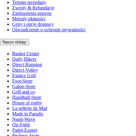
Termin sprzedaży
Zwroty & Refundacje
Zastrzeżenia prawne
Metody płatności
Ceny i opcje dostawy
Oświadczenie o ochronie prywatności
Nasze sklepy
Basket Center
Daily Bikers
Direct Running
Direct-Volley
Espace Golf
Foot-Store
Galop-Store
Golf and co
Handball-Store
House of rugby
La sellerie de Maé
Made in Paradis
Nauti-Wave
On-Fight
Padel-Expert
Pecheur-Store