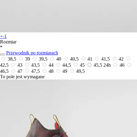
+-1
Rozmiar
*
Przewodnik po rozmiarach
38,5
39
39,5
40
40,5
41
41,5
42
42,5
43
43,5
44
44,5
45
45,5
24h
46
46,5
47
47,5
48
49
49,5
To pole jest wymagane