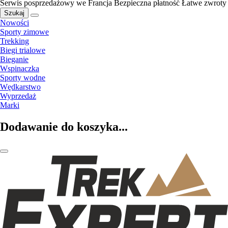
Serwis posprzedażowy we Francja
Bezpieczna płatność
Łatwe zwroty
Szukaj
Nowości
Sporty zimowe
Trekking
Biegi trialowe
Bieganie
Wspinaczka
Sporty wodne
Wędkarstwo
Wyprzedaż
Marki
Dodawanie do koszyka...