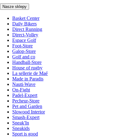
Nasze sklepy
Basket Center
Daily Bikers
Direct Running
Direct-Volley
Espace Golf
Foot-Store
Galop-Store
Golf and co
Handball-Store
House of rugby
La sellerie de Maé
Made in Paradis
Nauti-Wave
On-Fight
Padel-Expert
Pecheur-Store
Pet and Garden
Slowood Interior
Smash-Expert
Sneak'In
Sneakids
Sport is good