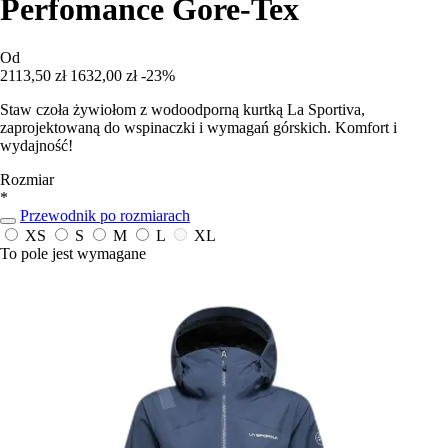
Perfomance Gore-Tex
Od
2113,50 zł
1632,00 zł
-23%
Staw czoła żywiołom z wodoodporną kurtką La Sportiva,
zaprojektowaną do wspinaczki i wymagań górskich. Komfort i
wydajność!
Rozmiar
*
Przewodnik po rozmiarach
XS
S
M
L
XL
To pole jest wymagane