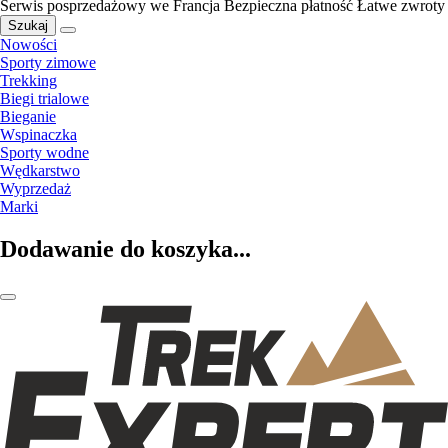
Serwis posprzedażowy we Francja
Bezpieczna płatność
Łatwe zwroty
Szukaj
Nowości
Sporty zimowe
Trekking
Biegi trialowe
Bieganie
Wspinaczka
Sporty wodne
Wędkarstwo
Wyprzedaż
Marki
Dodawanie do koszyka...