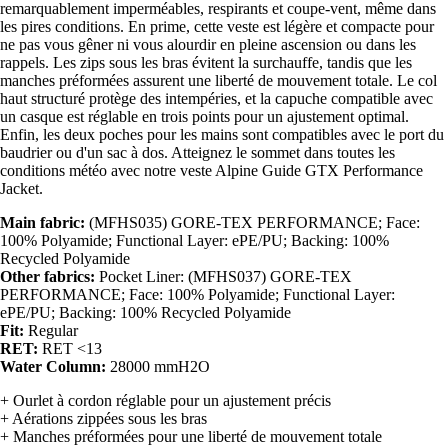
remarquablement imperméables, respirants et coupe-vent, même dans
les pires conditions. En prime, cette veste est légère et compacte pour
ne pas vous gêner ni vous alourdir en pleine ascension ou dans les
rappels. Les zips sous les bras évitent la surchauffe, tandis que les
manches préformées assurent une liberté de mouvement totale. Le col
haut structuré protège des intempéries, et la capuche compatible avec
un casque est réglable en trois points pour un ajustement optimal.
Enfin, les deux poches pour les mains sont compatibles avec le port du
baudrier ou d'un sac à dos. Atteignez le sommet dans toutes les
conditions météo avec notre veste Alpine Guide GTX Performance
Jacket.
Main fabric:
(MFHS035) GORE-TEX PERFORMANCE; Face:
100% Polyamide; Functional Layer: ePE/PU; Backing: 100%
Recycled Polyamide
Other fabrics:
Pocket Liner: (MFHS037) GORE-TEX
PERFORMANCE; Face: 100% Polyamide; Functional Layer:
ePE/PU; Backing: 100% Recycled Polyamide
Fit:
Regular
RET:
RET <13
Water Column:
28000 mmH2O
+ Ourlet à cordon réglable pour un ajustement précis
+ Aérations zippées sous les bras
+ Manches préformées pour une liberté de mouvement totale