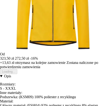
Od
323,50 zł
272,50 zł
-16%
+13,63 zł
otrzymasz na kolejne zamowienie
Zostana naliczone po
potwierdzeniu zamowienia
Loading...
Opis
Rozmiary:
S - XXXL
Inne materiały:
Podszewka: (KSM09) 100% poliester z recyklingu
Materiał:
Główny materiał: (FSH04) 92% poliester z recyklingu 8% elastan