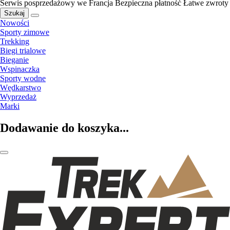
Serwis posprzedażowy we Francja
Bezpieczna płatność
Łatwe zwroty
Szukaj
Nowości
Sporty zimowe
Trekking
Biegi trialowe
Bieganie
Wspinaczka
Sporty wodne
Wędkarstwo
Wyprzedaż
Marki
Dodawanie do koszyka...