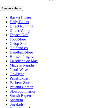
Nasze sklepy
Basket Center
Daily Bikers
Direct Running
Direct-Volley
Espace Golf
Foot-Store
Galop-Store
Golf and co
Handball-Store
House of rugby
La sellerie de Maé
Made in Paradis
Nauti-Wave
On-Fight
Padel-Expert
Pecheur-Store
Pet and Garden
Slowood Interior
Smash-Expert
Sneak'In
Sneakids