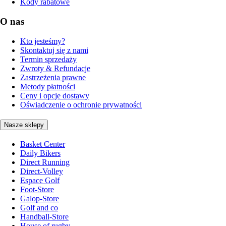
Kody rabatowe
O nas
Kto jesteśmy?
Skontaktuj się z nami
Termin sprzedaży
Zwroty & Refundacje
Zastrzeżenia prawne
Metody płatności
Ceny i opcje dostawy
Oświadczenie o ochronie prywatności
Nasze sklepy
Basket Center
Daily Bikers
Direct Running
Direct-Volley
Espace Golf
Foot-Store
Galop-Store
Golf and co
Handball-Store
House of rugby