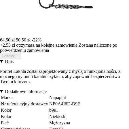
64,50 zł
50,50 zł
-22%
+2,53 zł
otrzymasz na kolejne zamowienie
Zostana naliczone po
potwierdzeniu zamowienia
Loading...
Opis
Portfel Lakhta został zaprojektowany z myślą o funkcjonalności, z
mocnego nylonu i karabińczykiem, aby zapewnić bezpieczeństwo
Twoim kluczom.
Dodatkowe informacje
Marka
Napapijri
Nr referencyjny dostawcy
NP0A4I6D-B9E
Kolor
b9e1
Kolor
Niebieski
Płeć
Mężczyzna