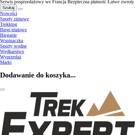
Serwis posprzedażowy we Francja
Bezpieczna płatność
Łatwe zwroty
Szukaj
Nowości
Sporty zimowe
Trekking
Biegi trialowe
Bieganie
Wspinaczka
Sporty wodne
Wędkarstwo
Wyprzedaż
Marki
Dodawanie do koszyka...