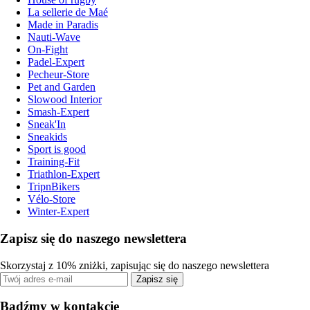
La sellerie de Maé
Made in Paradis
Nauti-Wave
On-Fight
Padel-Expert
Pecheur-Store
Pet and Garden
Slowood Interior
Smash-Expert
Sneak'In
Sneakids
Sport is good
Training-Fit
Triathlon-Expert
TripnBikers
Vélo-Store
Winter-Expert
Zapisz się do naszego newslettera
Skorzystaj z 10% zniżki, zapisując się do naszego newslettera
Zapisz się
Bądźmy w kontakcie