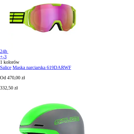
24h
+-3
1 kolorów
Salice
Maska narciarska 619DARWF
Od
470,00 zł
332,50 zł