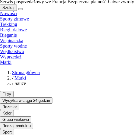
Serwis posprzedażowy we Francja
Bezpieczna płatność
Łatwe zwroty
Szukaj
Nowości
Sporty zimowe
Trekking
Biegi trialowe
Bieganie
Wspinaczka
Sporty wodne
Wędkarstwo
Wyprzedaż
Marki
Strona główna
/
Marki
/
Salice
Filtry
Wysyłka w ciągu 24 godzin
Rozmiar
Kolor
Grupa wiekowa
Rodzaj produktu
Sport