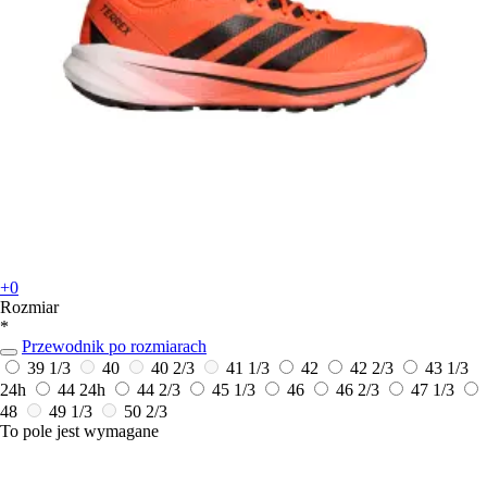
+0
Rozmiar
*
Przewodnik po rozmiarach
39 1/3
40
40 2/3
41 1/3
42
42 2/3
43 1/3
24h
44
24h
44 2/3
45 1/3
46
46 2/3
47 1/3
48
49 1/3
50 2/3
To pole jest wymagane