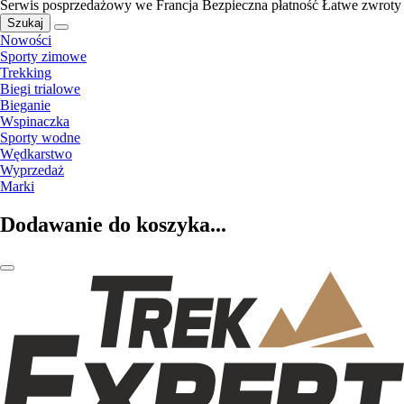
Serwis posprzedażowy we Francja
Bezpieczna płatność
Łatwe zwroty
Szukaj
Nowości
Sporty zimowe
Trekking
Biegi trialowe
Bieganie
Wspinaczka
Sporty wodne
Wędkarstwo
Wyprzedaż
Marki
Dodawanie do koszyka...