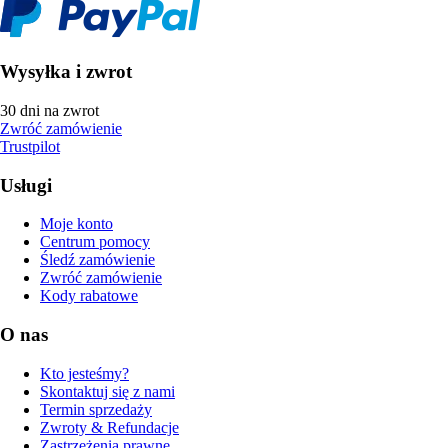
Wysyłka i zwrot
30 dni na zwrot
Zwróć zamówienie
Trustpilot
Usługi
Moje konto
Centrum pomocy
Śledź zamówienie
Zwróć zamówienie
Kody rabatowe
O nas
Kto jesteśmy?
Skontaktuj się z nami
Termin sprzedaży
Zwroty & Refundacje
Zastrzeżenia prawne