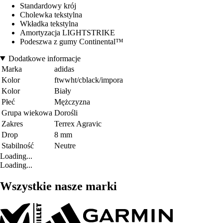
Standardowy krój
Cholewka tekstylna
Wkładka tekstylna
Amortyzacja LIGHTSTRIKE
Podeszwa z gumy Continental™
Dodatkowe informacje
Marka
adidas
Kolor
ftwwht/cblack/impora
Kolor
Biały
Płeć
Mężczyzna
Grupa wiekowa
Dorośli
Zakres
Terrex Agravic
Drop
8 mm
Stabilność
Neutre
Loading...
Loading...
Wszystkie nasze marki