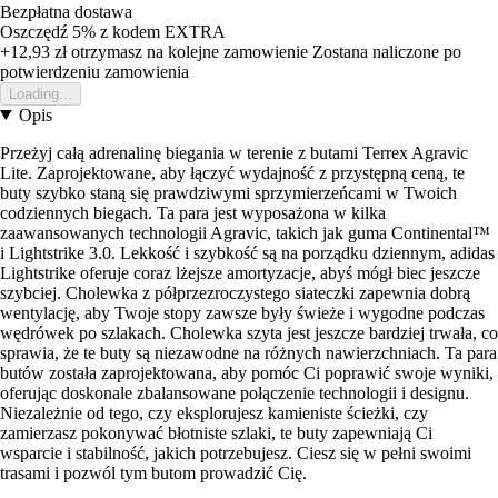
Bezpłatna dostawa
Oszczędź 5%
z kodem
EXTRA
+12,93 zł
otrzymasz na kolejne zamowienie
Zostana naliczone po
potwierdzeniu zamowienia
Loading...
Opis
Przeżyj całą adrenalinę biegania w terenie z butami Terrex Agravic
Lite. Zaprojektowane, aby łączyć wydajność z przystępną ceną, te
buty szybko staną się prawdziwymi sprzymierzeńcami w Twoich
codziennych biegach. Ta para jest wyposażona w kilka
zaawansowanych technologii Agravic, takich jak guma Continental™
i Lightstrike 3.0. Lekkość i szybkość są na porządku dziennym, adidas
Lightstrike oferuje coraz lżejsze amortyzacje, abyś mógł biec jeszcze
szybciej. Cholewka z półprzezroczystego siateczki zapewnia dobrą
wentylację, aby Twoje stopy zawsze były świeże i wygodne podczas
wędrówek po szlakach. Cholewka szyta jest jeszcze bardziej trwała, co
sprawia, że te buty są niezawodne na różnych nawierzchniach. Ta para
butów została zaprojektowana, aby pomóc Ci poprawić swoje wyniki,
oferując doskonale zbalansowane połączenie technologii i designu.
Niezależnie od tego, czy eksplorujesz kamieniste ścieżki, czy
zamierzasz pokonywać błotniste szlaki, te buty zapewniają Ci
wsparcie i stabilność, jakich potrzebujesz. Ciesz się w pełni swoimi
trasami i pozwól tym butom prowadzić Cię.