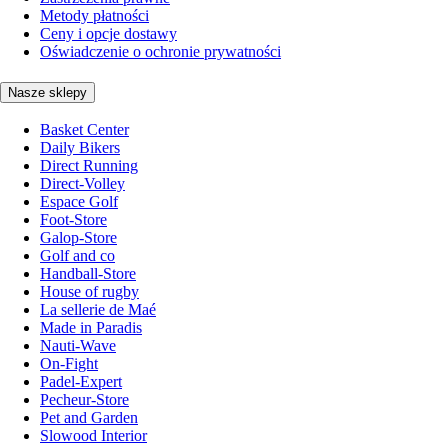
Metody płatności
Ceny i opcje dostawy
Oświadczenie o ochronie prywatności
Nasze sklepy
Basket Center
Daily Bikers
Direct Running
Direct-Volley
Espace Golf
Foot-Store
Galop-Store
Golf and co
Handball-Store
House of rugby
La sellerie de Maé
Made in Paradis
Nauti-Wave
On-Fight
Padel-Expert
Pecheur-Store
Pet and Garden
Slowood Interior