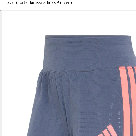
/
Shorty damski adidas Adizero