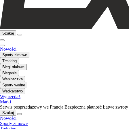
Szukaj
Nowości
Sporty zimowe
Trekking
Biegi trialowe
Bieganie
Wspinaczka
Sporty wodne
Wędkarstwo
Wyprzedaż
Marki
Serwis posprzedażowy we Francja
Bezpieczna płatność
Łatwe zwroty
Szukaj
Nowości
Sporty zimowe
Trekking