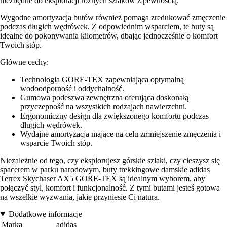
niezbędne do eksploracji różnych szlaków z pewnością.
Wygodne amortyzacja butów również pomaga zredukować zmęczenie
podczas długich wędrówek. Z odpowiednim wsparciem, te buty są
idealne do pokonywania kilometrów, dbając jednocześnie o komfort
Twoich stóp.
Główne cechy:
Technologia GORE-TEX zapewniająca optymalną
wodoodporność i oddychalność.
Gumowa podeszwa zewnętrzna oferująca doskonałą
przyczepność na wszystkich rodzajach nawierzchni.
Ergonomiczny design dla zwiększonego komfortu podczas
długich wędrówek.
Wydajne amortyzacja mające na celu zmniejszenie zmęczenia i
wsparcie Twoich stóp.
Niezależnie od tego, czy eksplorujesz górskie szlaki, czy cieszysz się
spacerem w parku narodowym, buty trekkingowe damskie adidas
Terrex Skychaser AX5 GORE-TEX są idealnym wyborem, aby
połączyć styl, komfort i funkcjonalność. Z tymi butami jesteś gotowa
na wszelkie wyzwania, jakie przyniesie Ci natura.
Dodatkowe informacje
Marka
adidas