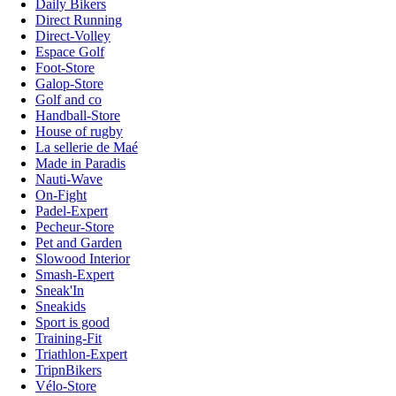
Daily Bikers
Direct Running
Direct-Volley
Espace Golf
Foot-Store
Galop-Store
Golf and co
Handball-Store
House of rugby
La sellerie de Maé
Made in Paradis
Nauti-Wave
On-Fight
Padel-Expert
Pecheur-Store
Pet and Garden
Slowood Interior
Smash-Expert
Sneak'In
Sneakids
Sport is good
Training-Fit
Triathlon-Expert
TripnBikers
Vélo-Store