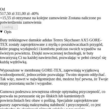
Od
517,50 zł
311,00 zł
-40%
+15,55 zł
otrzymasz na kolejne zamowienie
Zostana naliczone po
potwierdzeniu zamowienia
Loading...
Opis
Buty trekkingowe damskie adidas Terrex Skychaser AX5 GORE-
TEX zostały zaprojektowane z myślą o poszukiwaczkach przygód,
które pragną wydajności i komfortu podczas swoich wypadów na
świeżym powietrzu. Dzięki nowoczesnej technologii, te buty
towarzyszą Ci na każdej nawierzchni, pozwalając w pełni cieszyć się
każdą wędrówką.
Wyposażone w membranę GORE-TEX, zapewniają wyjątkową
wodoodporność, jednocześnie pozwalając Twoim stopom oddychać.
Tak więc, nawet w najwilgotniejsze dni, możesz być pewna, że Twoje
stopy pozostaną suche i wygodne.
Gumowa podeszwa zewnętrzna oferuje optymalną przyczepność, co
pozwala na poruszanie się po śliskich lub kamienistych
powierzchniach bez obaw o poślizg. Specjalnie zaprojektowane
pazury zapewniają maksymalną stabilność i przyczepność, co jest