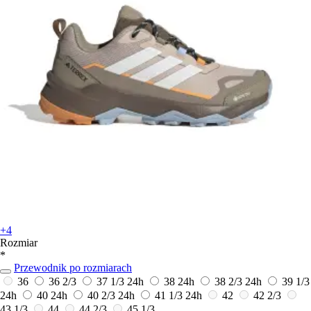
+4
Rozmiar
*
Przewodnik po rozmiarach
36
36 2/3
37 1/3
24h
38
24h
38 2/3
24h
39 1/3
24h
40
24h
40 2/3
24h
41 1/3
24h
42
42 2/3
43 1/3
44
44 2/3
45 1/3