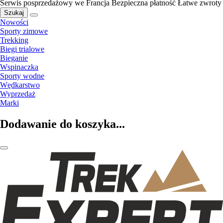
Serwis posprzedażowy we Francja
Bezpieczna płatność
Łatwe zwroty
Szukaj
Nowości
Sporty zimowe
Trekking
Biegi trialowe
Bieganie
Wspinaczka
Sporty wodne
Wędkarstwo
Wyprzedaż
Marki
Dodawanie do koszyka...