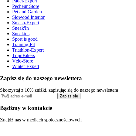
Padel-Expert
Pecheur-Store
Pet and Garden
Slowood Interior
Smash-Expert
Sneak'In
Sneakids
Sport is good
Training-Fit
Triathlon-Expert
TripnBikers
Vélo-Store
Winter-Expert
Zapisz się do naszego newslettera
Skorzystaj z 10% zniżki, zapisując się do naszego newslettera
Zapisz się
Bądźmy w kontakcie
Znajdź nas w mediach społecznościowych