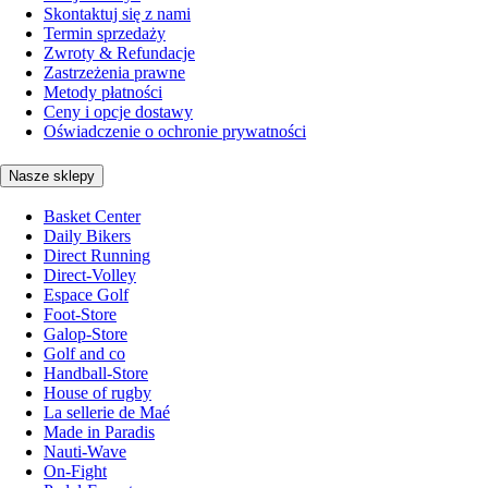
Skontaktuj się z nami
Termin sprzedaży
Zwroty & Refundacje
Zastrzeżenia prawne
Metody płatności
Ceny i opcje dostawy
Oświadczenie o ochronie prywatności
Nasze sklepy
Basket Center
Daily Bikers
Direct Running
Direct-Volley
Espace Golf
Foot-Store
Galop-Store
Golf and co
Handball-Store
House of rugby
La sellerie de Maé
Made in Paradis
Nauti-Wave
On-Fight