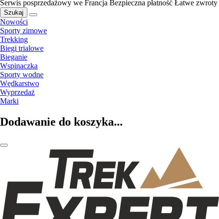
Serwis posprzedażowy we Francja
Bezpieczna płatność
Łatwe zwroty
Szukaj
Nowości
Sporty zimowe
Trekking
Biegi trialowe
Bieganie
Wspinaczka
Sporty wodne
Wędkarstwo
Wyprzedaż
Marki
Dodawanie do koszyka...