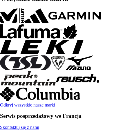
Odkryj wszystkie nasze marki
Serwis posprzedażowy we Francja
Skontaktuj się z nami