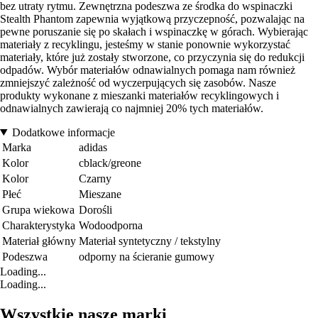
bez utraty rytmu. Zewnętrzna podeszwa ze środka do wspinaczki
Stealth Phantom zapewnia wyjątkową przyczepność, pozwalając na
pewne poruszanie się po skałach i wspinaczkę w górach. Wybierając
materiały z recyklingu, jesteśmy w stanie ponownie wykorzystać
materiały, które już zostały stworzone, co przyczynia się do redukcji
odpadów. Wybór materiałów odnawialnych pomaga nam również
zmniejszyć zależność od wyczerpujących się zasobów. Nasze
produkty wykonane z mieszanki materiałów recyklingowych i
odnawialnych zawierają co najmniej 20% tych materiałów.
Dodatkowe informacje
Marka
adidas
Kolor
cblack/greone
Kolor
Czarny
Płeć
Mieszane
Grupa wiekowa
Dorośli
Charakterystyka
Wodoodporna
Materiał główny
Materiał syntetyczny / tekstylny
Podeszwa
odporny na ścieranie gumowy
Loading...
Loading...
Wszystkie nasze marki