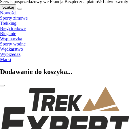
Serwis posprzedażowy we Francja
Bezpieczna płatność
Łatwe zwroty
Szukaj
Nowości
Sporty zimowe
Trekking
Biegi trialowe
Bieganie
Wspinaczka
Sporty wodne
Wędkarstwo
Wyprzedaż
Marki
Dodawanie do koszyka...