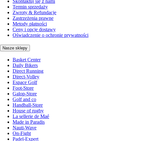
Skontaktuj się z nami
Termin sprzedaży
Zwroty & Refundacje
Zastrzeżenia prawne
Metody płatności
Ceny i opcje dostawy
Oświadczenie o ochronie prywatności
Nasze sklepy
Basket Center
Daily Bikers
Direct Running
Direct-Volley
Espace Golf
Foot-Store
Galop-Store
Golf and co
Handball-Store
House of rugby
La sellerie de Maé
Made in Paradis
Nauti-Wave
On-Fight
Padel-Expert