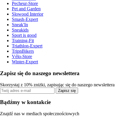
Pecheur-Store
Pet and Garden
Slowood Interior
Smash-Expert
Sneak'In
Sneakids
Sport is good
Training-Fit
Triathlon-Expert
TripnBikers
Vélo-Store
Winter-Expert
Zapisz się do naszego newslettera
Skorzystaj z 10% zniżki, zapisując się do naszego newslettera
Zapisz się
Bądźmy w kontakcie
Znajdź nas w mediach społecznościowych