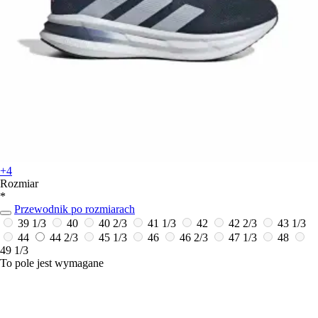
+4
Rozmiar
*
Przewodnik po rozmiarach
39 1/3
40
40 2/3
41 1/3
42
42 2/3
43 1/3
44
44 2/3
45 1/3
46
46 2/3
47 1/3
48
49 1/3
To pole jest wymagane