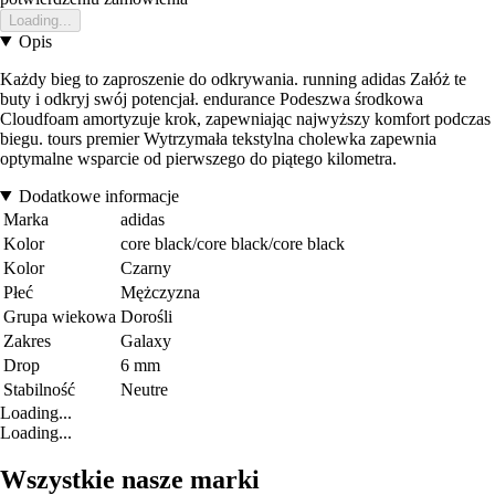
Loading...
Opis
Każdy bieg to zaproszenie do odkrywania. running adidas Załóż te
buty i odkryj swój potencjał. endurance Podeszwa środkowa
Cloudfoam amortyzuje krok, zapewniając najwyższy komfort podczas
biegu. tours premier Wytrzymała tekstylna cholewka zapewnia
optymalne wsparcie od pierwszego do piątego kilometra.
Dodatkowe informacje
Marka
adidas
Kolor
core black/core black/core black
Kolor
Czarny
Płeć
Mężczyzna
Grupa wiekowa
Dorośli
Zakres
Galaxy
Drop
6 mm
Stabilność
Neutre
Loading...
Loading...
Wszystkie nasze marki