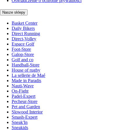
Oświadczenie o ochronie prywatności
Nasze sklepy
Basket Center
Daily Bikers
Direct Running
Direct-Volley
Espace Golf
Foot-Store
Galop-Store
Golf and co
Handball-Store
House of rugby
La sellerie de Maé
Made in Paradis
Nauti-Wave
On-Fight
Padel-Expert
Pecheur-Store
Pet and Garden
Slowood Interior
Smash-Expert
Sneak'In
Sneakids