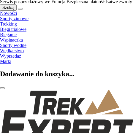
Serwis posprzedażowy we Francja
Bezpieczna płatność
Łatwe zwroty
Szukaj
Nowości
Sporty zimowe
Trekking
Biegi trialowe
Bieganie
Wspinaczka
Sporty wodne
Wędkarstwo
Wyprzedaż
Marki
Dodawanie do koszyka...