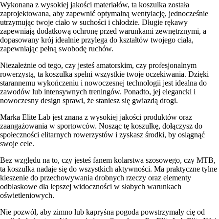
Wykonana z wysokiej jakości materiałów, ta koszulka została
zaprojektowana, aby zapewnić optymalną wentylację, jednocześnie
utrzymując twoje ciało w suchości i chłodzie. Długie rękawy
zapewniają dodatkową ochronę przed warunkami zewnętrznymi, a
dopasowany krój idealnie przylega do kształtów twojego ciała,
zapewniając pełną swobodę ruchów.
Niezależnie od tego, czy jesteś amatorskim, czy profesjonalnym
rowerzystą, ta koszulka spełni wszystkie twoje oczekiwania. Dzięki
starannemu wykończeniu i nowoczesnej technologii jest idealna do
zawodów lub intensywnych treningów. Ponadto, jej elegancki i
nowoczesny design sprawi, że staniesz się gwiazdą drogi.
Marka Elite Lab jest znana z wysokiej jakości produktów oraz
zaangażowania w sportowców. Nosząc tę koszulkę, dołączysz do
społeczności elitarnych rowerzystów i zyskasz środki, by osiągnąć
swoje cele.
Bez względu na to, czy jesteś fanem kolarstwa szosowego, czy MTB,
ta koszulka nadaje się do wszystkich aktywności. Ma praktyczne tylne
kieszenie do przechowywania drobnych rzeczy oraz elementy
odblaskowe dla lepszej widoczności w słabych warunkach
oświetleniowych.
Nie pozwól, aby zimno lub kapryśna pogoda powstrzymały cię od