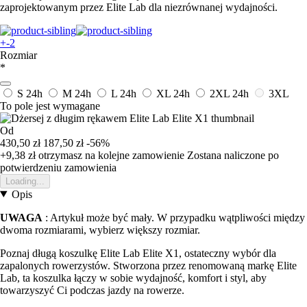
zaprojektowanym przez Elite Lab dla niezrównanej wydajności.
+-2
Rozmiar
*
S
24h
M
24h
L
24h
XL
24h
2XL
24h
3XL
To pole jest wymagane
Od
430,50 zł
187,50 zł
-56%
+9,38 zł
otrzymasz na kolejne zamowienie
Zostana naliczone po
potwierdzeniu zamowienia
Loading...
Opis
UWAGA
: Artykuł może być mały. W przypadku wątpliwości między
dwoma rozmiarami, wybierz większy rozmiar.
Poznaj długą koszulkę Elite Lab Elite X1, ostateczny wybór dla
zapalonych rowerzystów. Stworzona przez renomowaną markę Elite
Lab, ta koszulka łączy w sobie wydajność, komfort i styl, aby
towarzyszyć Ci podczas jazdy na rowerze.