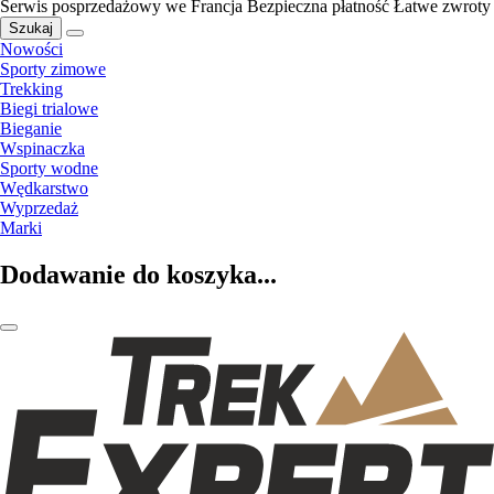
Serwis posprzedażowy we Francja
Bezpieczna płatność
Łatwe zwroty
Szukaj
Nowości
Sporty zimowe
Trekking
Biegi trialowe
Bieganie
Wspinaczka
Sporty wodne
Wędkarstwo
Wyprzedaż
Marki
Dodawanie do koszyka...