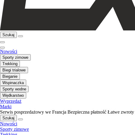
Szukaj
Nowości
Sporty zimowe
Trekking
Biegi trialowe
Bieganie
Wspinaczka
Sporty wodne
Wędkarstwo
Wyprzedaż
Marki
Serwis posprzedażowy we Francja
Bezpieczna płatność
Łatwe zwroty
Szukaj
Nowości
Sporty zimowe
Trekking