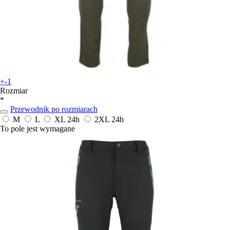
+-1
Rozmiar
*
Przewodnik po rozmiarach
M
L
XL
24h
2XL
24h
To pole jest wymagane