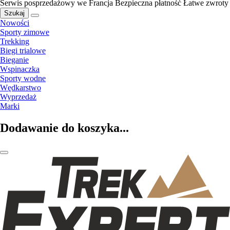
Serwis posprzedażowy we Francja
Bezpieczna płatność
Łatwe zwroty
Szukaj
Nowości
Sporty zimowe
Trekking
Biegi trialowe
Bieganie
Wspinaczka
Sporty wodne
Wędkarstwo
Wyprzedaż
Marki
Dodawanie do koszyka...