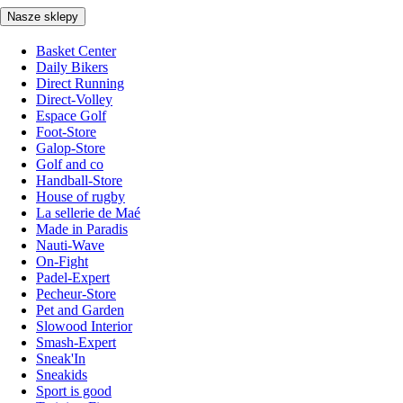
Nasze sklepy
Basket Center
Daily Bikers
Direct Running
Direct-Volley
Espace Golf
Foot-Store
Galop-Store
Golf and co
Handball-Store
House of rugby
La sellerie de Maé
Made in Paradis
Nauti-Wave
On-Fight
Padel-Expert
Pecheur-Store
Pet and Garden
Slowood Interior
Smash-Expert
Sneak'In
Sneakids
Sport is good