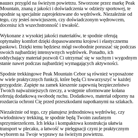
ваших przygód na świeżym powietrzu. Stworzone przez markę Peak
Mountain, znaną z jakości i doświadczenia w odzieży sportowej, te
spodnie są specjalnie zaprojektowane do wędrówek. Niezależnie od
tego, czy jesteś nowicjuszem, czy doświadczonym wędrowcem,
docenisz ich wszechstronność i trwałość.
Wykonane z wysokiej jakości materiałów, te spodnie oferują
optymalny komfort dzięki dopasowanemu krojowi i elastycznemu
paskowi. Dzięki temu będziesz mógł swobodnie poruszać się podczas
swoich najbardziej intensywnych wędrówek. Ponadto, ich
oddychający materiał pozwoli Ci utrzymać się w suchym i wygodnym
stanie nawet podczas najbardziej wymagających aktywności.
Spodnie trekkingowe Peak Mountain Cebor są również wyposażone
w wiele praktycznych funkcji, które będą Ci towarzyszyć w każdej
przygodzie. Zapięte na zamek kieszenie zapewnią bezpieczeństwo
Twoich najważniejszych rzeczy, a wstępnie uformowane kolana
oferują dodatkową swobodę ruchu. Dodatkowo, materiał odporny na
rozdarcia ochroni Cię przed przeszkodami napotkanymi na szlakach.
Niezależnie od tego, czy planujesz jednodniową wędrówkę, czy
wielodniowy trekking, te spodnie będą Twoim zaufanym
sprzymierzeńcem. Ich lekka i kompaktowa konstrukcja ułatwia
transport w plecaku, a łatwość w pielęgnacji czyni je praktycznym
wyborem na Twoje wyprawy na świeżym powietrzu.