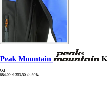
Peak Mountain
Ku
Od
884,00 zł
353,50 zł
-60%