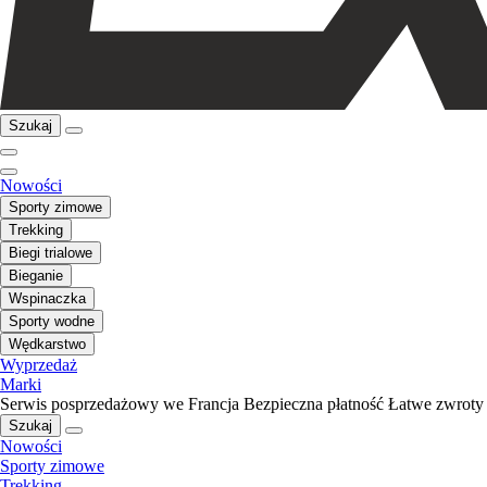
Szukaj
Nowości
Sporty zimowe
Trekking
Biegi trialowe
Bieganie
Wspinaczka
Sporty wodne
Wędkarstwo
Wyprzedaż
Marki
Serwis posprzedażowy we Francja
Bezpieczna płatność
Łatwe zwroty
Szukaj
Nowości
Sporty zimowe
Trekking