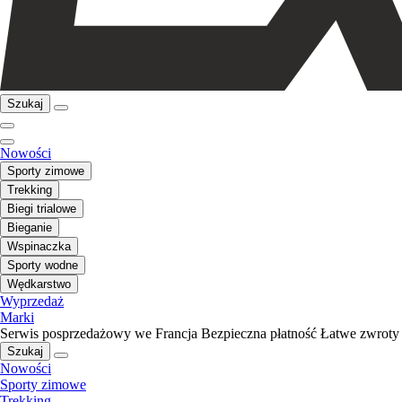
Szukaj
Nowości
Sporty zimowe
Trekking
Biegi trialowe
Bieganie
Wspinaczka
Sporty wodne
Wędkarstwo
Wyprzedaż
Marki
Serwis posprzedażowy we Francja
Bezpieczna płatność
Łatwe zwroty
Szukaj
Nowości
Sporty zimowe
Trekking