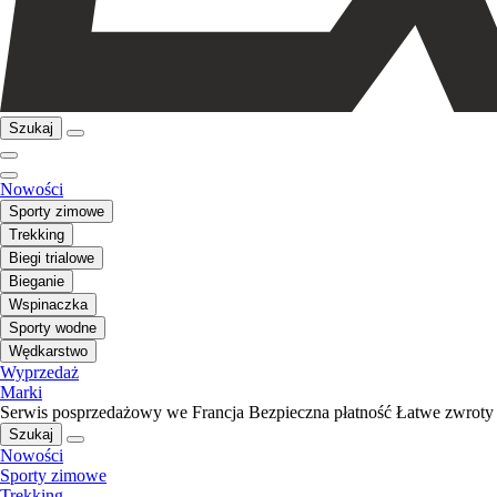
Szukaj
Nowości
Sporty zimowe
Trekking
Biegi trialowe
Bieganie
Wspinaczka
Sporty wodne
Wędkarstwo
Wyprzedaż
Marki
Serwis posprzedażowy we Francja
Bezpieczna płatność
Łatwe zwroty
Szukaj
Nowości
Sporty zimowe
Trekking