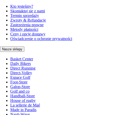
Kto jesteśmy?
Skontaktuj się z nami
Termin sprzedaży
Zwroty & Refundacje
Zastrzeżenia prawne
Metody płatności
Ceny i opcje dostawy
Oświadczenie o ochronie prywatności
Nasze sklepy
Basket Center
Daily Bikers
Direct Running
Direct-Volley
Espace Golf
Foot-Store
Galop-Store
Golf and co
Handball-Store
House of rugby
La sellerie de Maé
Made in Paradis
Nauti-Wave