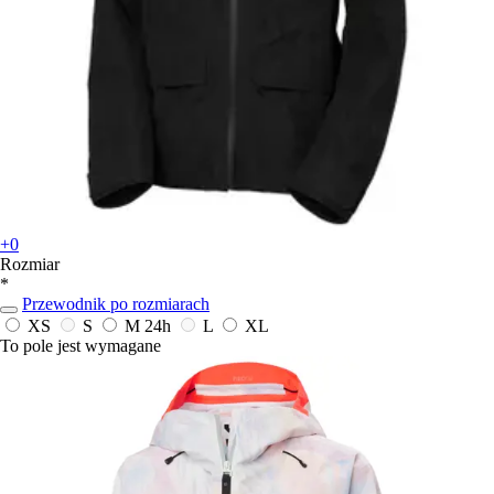
+0
Rozmiar
*
Przewodnik po rozmiarach
XS
S
M
24h
L
XL
To pole jest wymagane