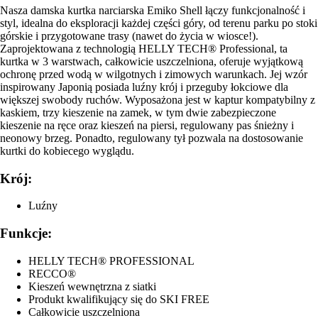
Nasza damska kurtka narciarska Emiko Shell łączy funkcjonalność i
styl, idealna do eksploracji każdej części góry, od terenu parku po stoki
górskie i przygotowane trasy (nawet do życia w wiosce!).
Zaprojektowana z technologią HELLY TECH® Professional, ta
kurtka w 3 warstwach, całkowicie uszczelniona, oferuje wyjątkową
ochronę przed wodą w wilgotnych i zimowych warunkach. Jej wzór
inspirowany Japonią posiada luźny krój i przeguby łokciowe dla
większej swobody ruchów. Wyposażona jest w kaptur kompatybilny z
kaskiem, trzy kieszenie na zamek, w tym dwie zabezpieczone
kieszenie na ręce oraz kieszeń na piersi, regulowany pas śnieżny i
neonowy brzeg. Ponadto, regulowany tył pozwala na dostosowanie
kurtki do kobiecego wyglądu.
Krój:
Luźny
Funkcje:
HELLY TECH® PROFESSIONAL
RECCO®
Kieszeń wewnętrzna z siatki
Produkt kwalifikujący się do SKI FREE
Całkowicie uszczelniona