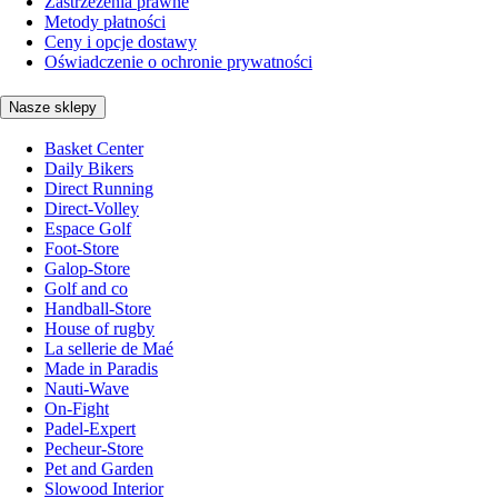
Zastrzeżenia prawne
Metody płatności
Ceny i opcje dostawy
Oświadczenie o ochronie prywatności
Nasze sklepy
Basket Center
Daily Bikers
Direct Running
Direct-Volley
Espace Golf
Foot-Store
Galop-Store
Golf and co
Handball-Store
House of rugby
La sellerie de Maé
Made in Paradis
Nauti-Wave
On-Fight
Padel-Expert
Pecheur-Store
Pet and Garden
Slowood Interior