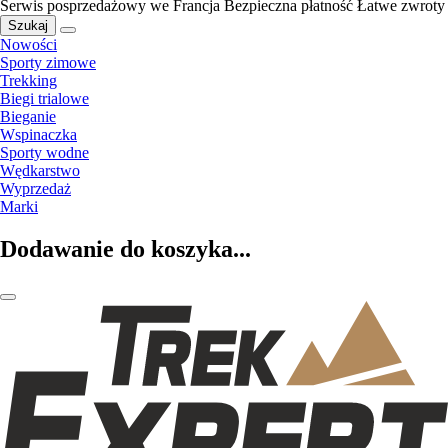
Serwis posprzedażowy we Francja
Bezpieczna płatność
Łatwe zwroty
Szukaj
Nowości
Sporty zimowe
Trekking
Biegi trialowe
Bieganie
Wspinaczka
Sporty wodne
Wędkarstwo
Wyprzedaż
Marki
Dodawanie do koszyka...