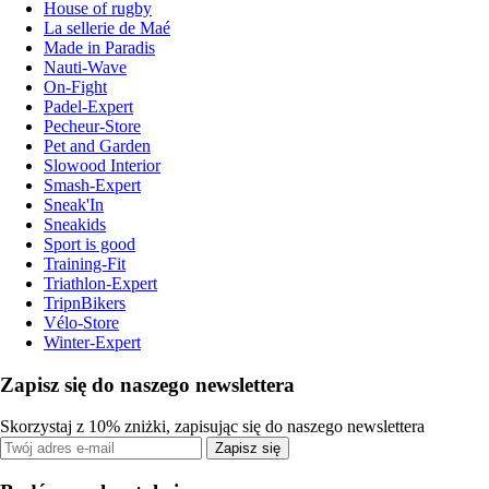
House of rugby
La sellerie de Maé
Made in Paradis
Nauti-Wave
On-Fight
Padel-Expert
Pecheur-Store
Pet and Garden
Slowood Interior
Smash-Expert
Sneak'In
Sneakids
Sport is good
Training-Fit
Triathlon-Expert
TripnBikers
Vélo-Store
Winter-Expert
Zapisz się do naszego newslettera
Skorzystaj z 10% zniżki, zapisując się do naszego newslettera
Zapisz się