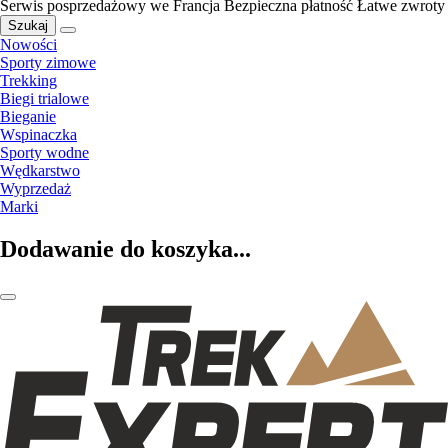
Serwis posprzedażowy we Francja
Bezpieczna płatność
Łatwe zwroty
Szukaj
Nowości
Sporty zimowe
Trekking
Biegi trialowe
Bieganie
Wspinaczka
Sporty wodne
Wędkarstwo
Wyprzedaż
Marki
Dodawanie do koszyka...