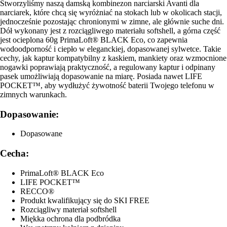
Stworzyliśmy naszą damską kombinezon narciarski Avanti dla
narciarek, które chcą się wyróżniać na stokach lub w okolicach stacji,
jednocześnie pozostając chronionymi w zimne, ale głównie suche dni.
Dół wykonany jest z rozciągliwego materiału softshell, a górna część
jest ocieplona 60g PrimaLoft® BLACK Eco, co zapewnia
wodoodporność i ciepło w eleganckiej, dopasowanej sylwetce. Takie
cechy, jak kaptur kompatybilny z kaskiem, mankiety oraz wzmocnione
nogawki poprawiają praktyczność, a regulowany kaptur i odpinany
pasek umożliwiają dopasowanie na miarę. Posiada nawet LIFE
POCKET™, aby wydłużyć żywotność baterii Twojego telefonu w
zimnych warunkach.
Dopasowanie:
Dopasowane
Cecha:
PrimaLoft® BLACK Eco
LIFE POCKET™
RECCO®
Produkt kwalifikujący się do SKI FREE
Rozciągliwy materiał softshell
Miękka ochrona dla podbródka