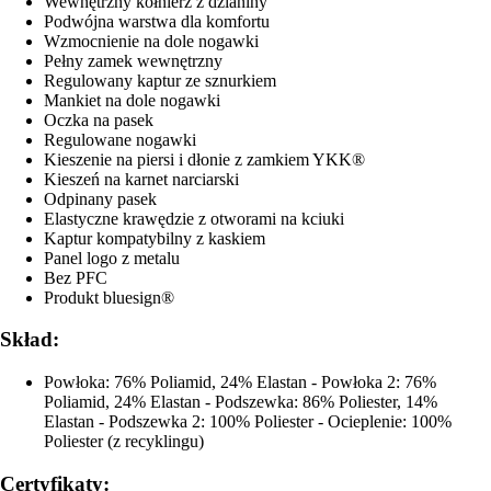
Wewnętrzny kołnierz z dzianiny
Podwójna warstwa dla komfortu
Wzmocnienie na dole nogawki
Pełny zamek wewnętrzny
Regulowany kaptur ze sznurkiem
Mankiet na dole nogawki
Oczka na pasek
Regulowane nogawki
Kieszenie na piersi i dłonie z zamkiem YKK®
Kieszeń na karnet narciarski
Odpinany pasek
Elastyczne krawędzie z otworami na kciuki
Kaptur kompatybilny z kaskiem
Panel logo z metalu
Bez PFC
Produkt bluesign®
Skład:
Powłoka: 76% Poliamid, 24% Elastan - Powłoka 2: 76%
Poliamid, 24% Elastan - Podszewka: 86% Poliester, 14%
Elastan - Podszewka 2: 100% Poliester - Ocieplenie: 100%
Poliester (z recyklingu)
Certyfikaty: