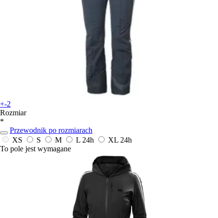
+-2
Rozmiar
*
Przewodnik po rozmiarach
XS
S
M
L
24h
XL
24h
To pole jest wymagane