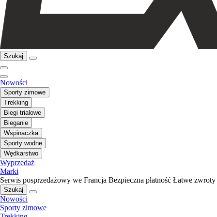
Szukaj
Nowości
Sporty zimowe
Trekking
Biegi trialowe
Bieganie
Wspinaczka
Sporty wodne
Wędkarstwo
Wyprzedaż
Marki
Serwis posprzedażowy we Francja
Bezpieczna płatność
Łatwe zwroty
Szukaj
Nowości
Sporty zimowe
Trekking