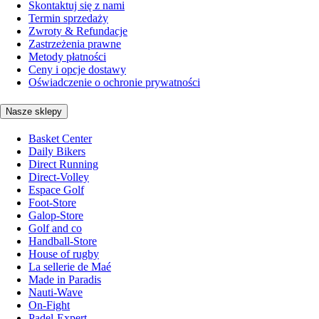
Skontaktuj się z nami
Termin sprzedaży
Zwroty & Refundacje
Zastrzeżenia prawne
Metody płatności
Ceny i opcje dostawy
Oświadczenie o ochronie prywatności
Nasze sklepy
Basket Center
Daily Bikers
Direct Running
Direct-Volley
Espace Golf
Foot-Store
Galop-Store
Golf and co
Handball-Store
House of rugby
La sellerie de Maé
Made in Paradis
Nauti-Wave
On-Fight
Padel-Expert