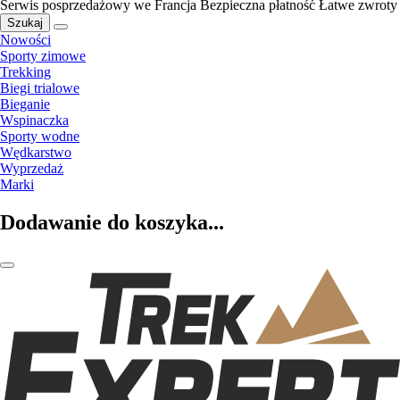
Serwis posprzedażowy we Francja
Bezpieczna płatność
Łatwe zwroty
Szukaj
Nowości
Sporty zimowe
Trekking
Biegi trialowe
Bieganie
Wspinaczka
Sporty wodne
Wędkarstwo
Wyprzedaż
Marki
Dodawanie do koszyka...