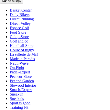
Nasze sklepy
Basket Center
Daily Bikers
Direct Running
Direct-Volley
Espace Golf
Foot-Store
Galop-Store
Golf and co
Handball-Store
House of rugby
La sellerie de Maé
Made in Paradis
Nauti-Wave
On-Fight
Padel-Expert
Pecheur-Store
Pet and Garden
Slowood Interior
Smash-Expert
Sneak'In
Sneakids
Sport is good
Training-Fit