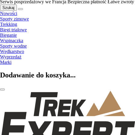
Serwis posprzedażowy we Francja
Bezpieczna płatność
Łatwe zwroty
Szukaj
Nowości
Sporty zimowe
Trekking
Biegi trialowe
Bieganie
Wspinaczka
Sporty wodne
Wędkarstwo
Wyprzedaż
Marki
Dodawanie do koszyka...