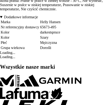
Ikona prania: Pranie w pralce w zimnej wodzie - 30°C, Nie wybielać,
Suszenie w pralce w niskiej temperaturze, Prasowanie w niskiej
temperaturze, Nie czyścić chemicznie.
Dodatkowe informacje
Marka
Helly Hansen
Nr referencyjny dostawcy
65673-495
Kolor
darkestspruce
Kolor
Szary
Płeć
Mężczyzna
Grupa wiekowa
Dorośli
Loading...
Loading...
Wszystkie nasze marki