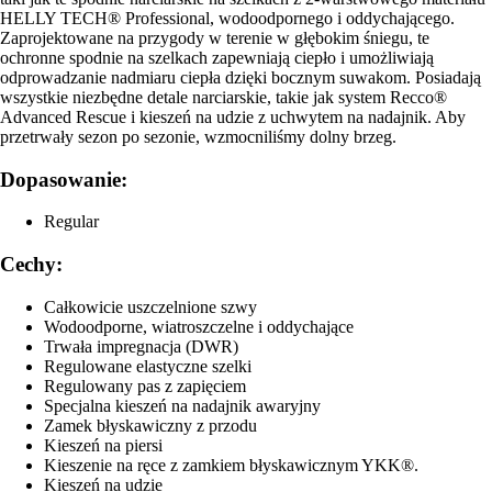
HELLY TECH® Professional, wodoodpornego i oddychającego.
Zaprojektowane na przygody w terenie w głębokim śniegu, te
ochronne spodnie na szelkach zapewniają ciepło i umożliwiają
odprowadzanie nadmiaru ciepła dzięki bocznym suwakom. Posiadają
wszystkie niezbędne detale narciarskie, takie jak system Recco®
Advanced Rescue i kieszeń na udzie z uchwytem na nadajnik. Aby
przetrwały sezon po sezonie, wzmocniliśmy dolny brzeg.
Dopasowanie:
Regular
Cechy:
Całkowicie uszczelnione szwy
Wodoodporne, wiatroszczelne i oddychające
Trwała impregnacja (DWR)
Regulowane elastyczne szelki
Regulowany pas z zapięciem
Specjalna kieszeń na nadajnik awaryjny
Zamek błyskawiczny z przodu
Kieszeń na piersi
Kieszenie na ręce z zamkiem błyskawicznym YKK®.
Kieszeń na udzie