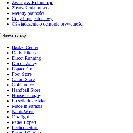
Zwroty & Refundacje
Zastrzeżenia prawne
Metody płatności
Ceny i opcje dostawy
Oświadczenie o ochronie prywatności
Nasze sklepy
Basket Center
Daily Bikers
Direct Running
Direct-Volley
Espace Golf
Foot-Store
Galop-Store
Golf and co
Handball-Store
House of rugby
La sellerie de Maé
Made in Paradis
Nauti-Wave
On-Fight
Padel-Expert
Pecheur-Store
Pet and Garden