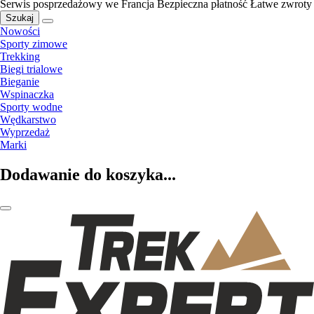
Serwis posprzedażowy we Francja
Bezpieczna płatność
Łatwe zwroty
Szukaj
Nowości
Sporty zimowe
Trekking
Biegi trialowe
Bieganie
Wspinaczka
Sporty wodne
Wędkarstwo
Wyprzedaż
Marki
Dodawanie do koszyka...