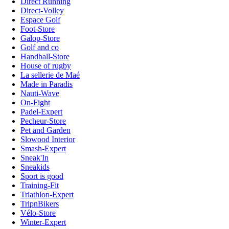
Direct Running
Direct-Volley
Espace Golf
Foot-Store
Galop-Store
Golf and co
Handball-Store
House of rugby
La sellerie de Maé
Made in Paradis
Nauti-Wave
On-Fight
Padel-Expert
Pecheur-Store
Pet and Garden
Slowood Interior
Smash-Expert
Sneak'In
Sneakids
Sport is good
Training-Fit
Triathlon-Expert
TripnBikers
Vélo-Store
Winter-Expert