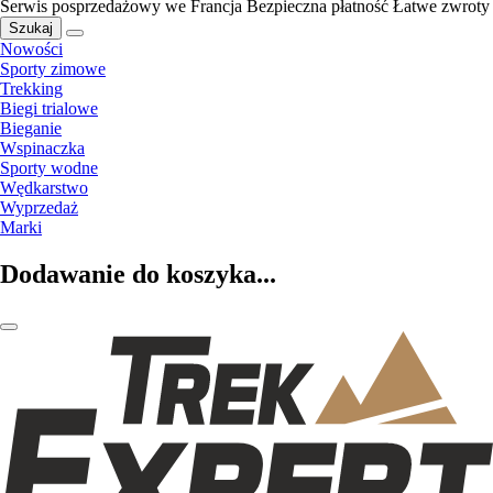
Serwis posprzedażowy we Francja
Bezpieczna płatność
Łatwe zwroty
Szukaj
Nowości
Sporty zimowe
Trekking
Biegi trialowe
Bieganie
Wspinaczka
Sporty wodne
Wędkarstwo
Wyprzedaż
Marki
Dodawanie do koszyka...