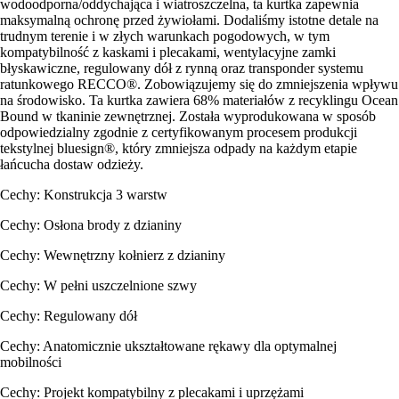
wodoodporna/oddychająca i wiatroszczelna, ta kurtka zapewnia
maksymalną ochronę przed żywiołami. Dodaliśmy istotne detale na
trudnym terenie i w złych warunkach pogodowych, w tym
kompatybilność z kaskami i plecakami, wentylacyjne zamki
błyskawiczne, regulowany dół z rynną oraz transponder systemu
ratunkowego RECCO®. Zobowiązujemy się do zmniejszenia wpływu
na środowisko. Ta kurtka zawiera 68% materiałów z recyklingu Ocean
Bound w tkaninie zewnętrznej. Została wyprodukowana w sposób
odpowiedzialny zgodnie z certyfikowanym procesem produkcji
tekstylnej bluesign®, który zmniejsza odpady na każdym etapie
łańcucha dostaw odzieży.
Cechy: Konstrukcja 3 warstw
Cechy: Osłona brody z dzianiny
Cechy: Wewnętrzny kołnierz z dzianiny
Cechy: W pełni uszczelnione szwy
Cechy: Regulowany dół
Cechy: Anatomicznie ukształtowane rękawy dla optymalnej
mobilności
Cechy: Projekt kompatybilny z plecakami i uprzężami