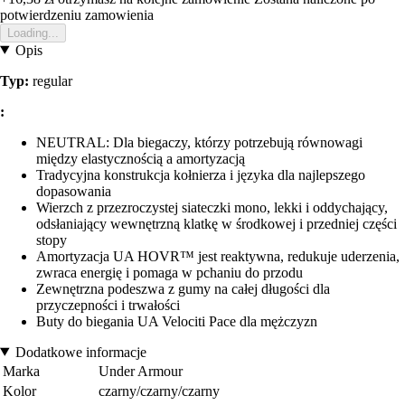
potwierdzeniu zamowienia
Loading...
Opis
Typ:
regular
:
NEUTRAL: Dla biegaczy, którzy potrzebują równowagi
między elastycznością a amortyzacją
Tradycyjna konstrukcja kołnierza i języka dla najlepszego
dopasowania
Wierzch z przezroczystej siateczki mono, lekki i oddychający,
odsłaniający wewnętrzną klatkę w środkowej i przedniej części
stopy
Amortyzacja UA HOVR™ jest reaktywna, redukuje uderzenia,
zwraca energię i pomaga w pchaniu do przodu
Zewnętrzna podeszwa z gumy na całej długości dla
przyczepności i trwałości
Buty do biegania UA Velociti Pace dla mężczyzn
Dodatkowe informacje
Marka
Under Armour
Kolor
czarny/czarny/czarny