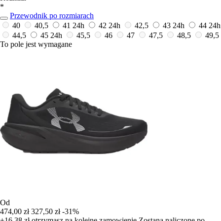
*
Przewodnik po rozmiarach
40
40,5
41
24h
42
24h
42,5
43
24h
44
24h
44,5
45
24h
45,5
46
47
47,5
48,5
49,5
To pole jest wymagane
Od
474,00 zł
327,50 zł
-31%
+16,38 zł
otrzymasz na kolejne zamowienie
Zostana naliczone po