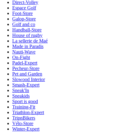
Direct-Volley
Espace Golf
Foot-Store
Galop-Store
Golf and co
Handball-Store
House of rugby
La sellerie de Maé
Made in Paradis
Nauti-Wave
On-Fight
Padel-Expert
Pecheur-Store
Pet and Garden
Slowood Interior
Smash-Expert
Sneak'In
Sneakids
Sport is good
Training-Fit
Triathlon-Expert
TripnBikers
Vélo-Store
Winter-Expert