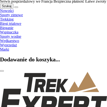
Serwis posprzedażowy we Francja
Bezpieczna płatność
Łatwe zwroty
Szukaj
Nowości
Sporty zimowe
Trekking
Biegi trialowe
Bieganie
Wspinaczka
Sporty wodne
Wędkarstwo
Wyprzedaż
Marki
Dodawanie do koszyka...