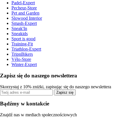
Padel-Expert
Pecheur-Store
Pet and Garden
Slowood Interior
Smash-Expert
Sneak'In
Sneakids
Sport is good
Training-Fit
Triathlon-Expert
TripnBikers
Vélo-Store
Winter-Expert
Zapisz się do naszego newslettera
Skorzystaj z 10% zniżki, zapisując się do naszego newslettera
Zapisz się
Bądźmy w kontakcie
Znajdź nas w mediach społecznościowych