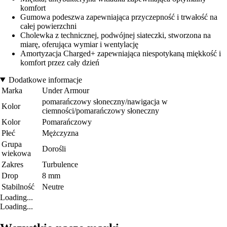
komfort
Gumowa podeszwa zapewniająca przyczepność i trwałość na
całej powierzchni
Cholewka z technicznej, podwójnej siateczki, stworzona na
miarę, oferująca wymiar i wentylację
Amortyzacja Charged+ zapewniająca niespotykaną miękkość i
komfort przez cały dzień
Dodatkowe informacje
Marka
Under Armour
pomarańczowy słoneczny/nawigacja w
Kolor
ciemności/pomarańczowy słoneczny
Kolor
Pomarańczowy
Płeć
Mężczyzna
Grupa
Dorośli
wiekowa
Zakres
Turbulence
Drop
8 mm
Stabilność
Neutre
Loading...
Loading...