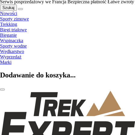
Serwis posprzedażowy we Francja
Bezpieczna płatność
Łatwe zwroty
Szukaj
Nowości
Sporty zimowe
Trekking
Biegi trialowe
Bieganie
Wspinaczka
Sporty wodne
Wędkarstwo
Wyprzedaż
Marki
Dodawanie do koszyka...