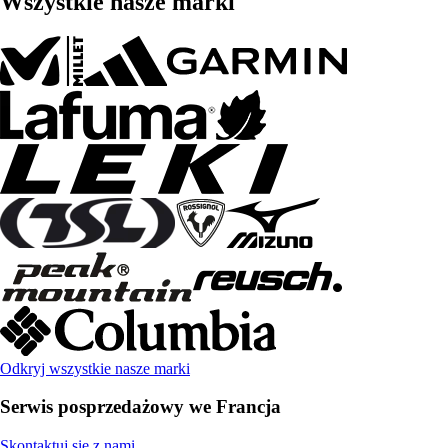
Wszystkie nasze marki
Odkryj wszystkie nasze marki
Serwis posprzedażowy we Francja
Skontaktuj się z nami