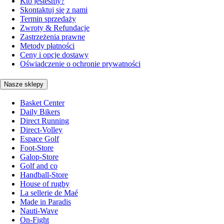
Kto jesteśmy?
Skontaktuj się z nami
Termin sprzedaży
Zwroty & Refundacje
Zastrzeżenia prawne
Metody płatności
Ceny i opcje dostawy
Oświadczenie o ochronie prywatności
Nasze sklepy
Basket Center
Daily Bikers
Direct Running
Direct-Volley
Espace Golf
Foot-Store
Galop-Store
Golf and co
Handball-Store
House of rugby
La sellerie de Maé
Made in Paradis
Nauti-Wave
On-Fight