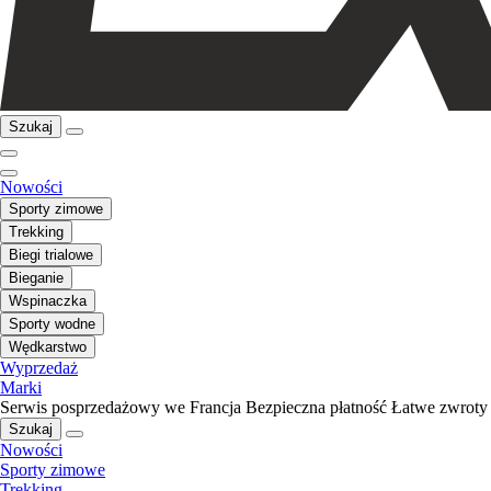
Szukaj
Nowości
Sporty zimowe
Trekking
Biegi trialowe
Bieganie
Wspinaczka
Sporty wodne
Wędkarstwo
Wyprzedaż
Marki
Serwis posprzedażowy we Francja
Bezpieczna płatność
Łatwe zwroty
Szukaj
Nowości
Sporty zimowe
Trekking