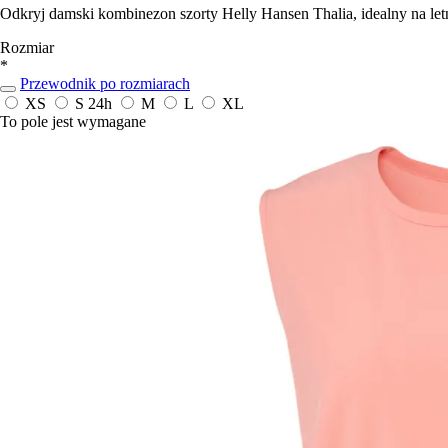
Odkryj damski kombinezon szorty Helly Hansen Thalia, idealny na let
Rozmiar
*
Przewodnik po rozmiarach
XS
S
24h
M
L
XL
To pole jest wymagane