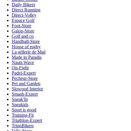
Daily Bikers
Direct Running
Direct-Volley
Espace Golf
Foot-Store
Galop-Store
Golf and co
Handball-Store
House of rugby
La sellerie de Maé
Made in Paradis
Nauti-Wave
On-Fight
Padel-Expert
Pecheur-Store
Pet and Garden
Slowood Interior
Smash-Expert
Sneak'In
Sneakids
Sport is good
Training-Fit
Triathlon-Expert
TripnBikers
Vélo-Store