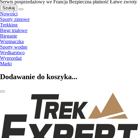
Serwis posprzedażowy we Francja
Bezpieczna płatność
Łatwe zwroty
Szukaj
Nowości
Sporty zimowe
Trekking
Biegi trialowe
Bieganie
Wspinaczka
Sporty wodne
Wędkarstwo
Wyprzedaż
Marki
Dodawanie do koszyka...