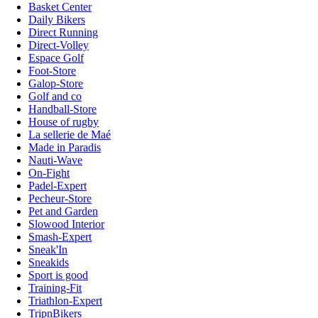
Basket Center
Daily Bikers
Direct Running
Direct-Volley
Espace Golf
Foot-Store
Galop-Store
Golf and co
Handball-Store
House of rugby
La sellerie de Maé
Made in Paradis
Nauti-Wave
On-Fight
Padel-Expert
Pecheur-Store
Pet and Garden
Slowood Interior
Smash-Expert
Sneak'In
Sneakids
Sport is good
Training-Fit
Triathlon-Expert
TripnBikers