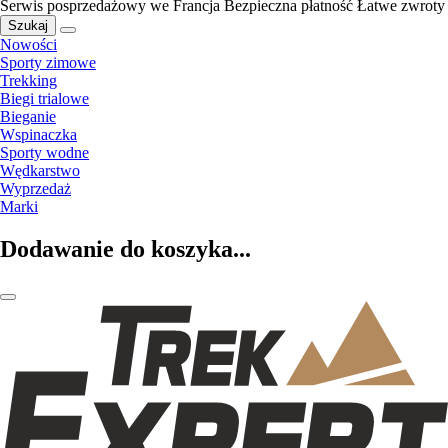
Serwis posprzedażowy we Francja
Bezpieczna płatność
Łatwe zwroty
Szukaj
Nowości
Sporty zimowe
Trekking
Biegi trialowe
Bieganie
Wspinaczka
Sporty wodne
Wędkarstwo
Wyprzedaż
Marki
Dodawanie do koszyka...