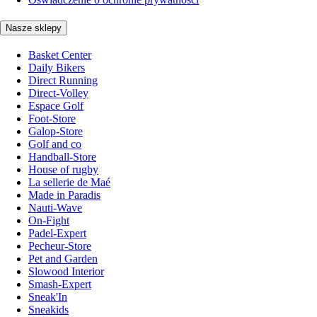
Nasze sklepy
Basket Center
Daily Bikers
Direct Running
Direct-Volley
Espace Golf
Foot-Store
Galop-Store
Golf and co
Handball-Store
House of rugby
La sellerie de Maé
Made in Paradis
Nauti-Wave
On-Fight
Padel-Expert
Pecheur-Store
Pet and Garden
Slowood Interior
Smash-Expert
Sneak'In
Sneakids