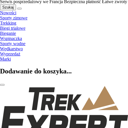
Serwis posprzedażowy we Francja
Bezpieczna płatność
Łatwe zwroty
Szukaj
Nowości
Sporty zimowe
Trekking
Biegi trialowe
Bieganie
Wspinaczka
Sporty wodne
Wędkarstwo
Wyprzedaż
Marki
Dodawanie do koszyka...