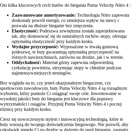
Oto kilka kluczowych cech butów do biegania Puma Velocity Nitro 4 :
Zaawansowane amortyzowanie:
Technologia Nitro zapewnia
doskonały powrót energii, co zmniejsza wpływ na stawy i
pozwala na dłuższe bieganie bez zmęczenia.
Elastyczność:
Podeszwa zewnętrzna została zaprojektowana
tak, aby dostosować się do naturalnych ruchów stopy, oferując
optymalną elastyczność przy każdym kroku.
Wydajne przyczepność:
Wyposażone w trwałą gumową
podeszwę, te buty gwarantują optymalną przyczepność na
różnych nawierzchniach, zarówno na drodze, jak i w terenie.
Oddychalność:
Materiał górny zapewnia odpowiednią
cyrkulację powietrza, utrzymując stopy w chłodzie podczas
najintensywniejszych treningów.
Bez względu na to, czy jesteś okazjonalnym biegaczem, czy
sportowcem zawodowym, buty Puma Velocity Nitro 4 są rozsądnym
wyborem, który pomoże Ci osiągnąć swoje cele. Inwestowanie w
wysokiej jakości buty do biegania jest kluczowe dla poprawy
wytrzymałości i osiągów. Przyjmij Puma Velocity Nitro 4 i poczuj
różnicę przy każdym kroku.
Ciesz się nowoczesnym stylem i innowacyjną technologią, które te
buty wnoszą do twojego doświadczenia biegowego. Nie pozwól, aby
cokolwiek stanęło Ci na drodze w dążeniu do pasji biegania, zaopatrz