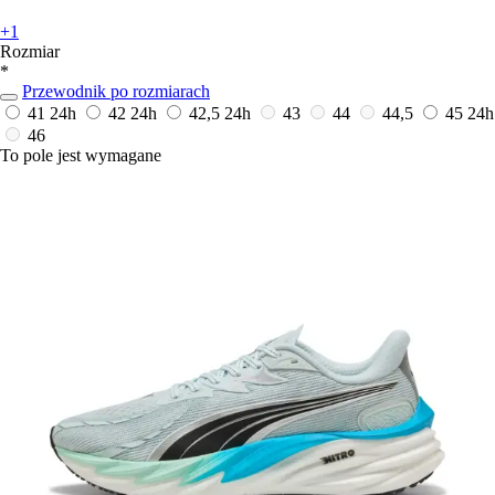
+1
Rozmiar
*
Przewodnik po rozmiarach
41
24h
42
24h
42,5
24h
43
44
44,5
45
24h
46
To pole jest wymagane