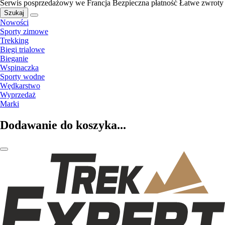
Serwis posprzedażowy we Francja
Bezpieczna płatność
Łatwe zwroty
Szukaj
Nowości
Sporty zimowe
Trekking
Biegi trialowe
Bieganie
Wspinaczka
Sporty wodne
Wędkarstwo
Wyprzedaż
Marki
Dodawanie do koszyka...