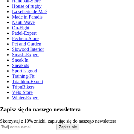
Handball-Store
House of rugby
La sellerie de Maé
Made in Paradis
Nauti-Wave
On-Fight
Padel-Expert
Pecheur-Store
Pet and Garden
Slowood Interior
Smash-Expert
Sneak'In
Sneakids
Sport is good
Training-Fit
Triathlon-Expert
TripnBikers
Vélo-Store
Winter-Expert
Zapisz się do naszego newslettera
Skorzystaj z 10% zniżki, zapisując się do naszego newslettera
Zapisz się