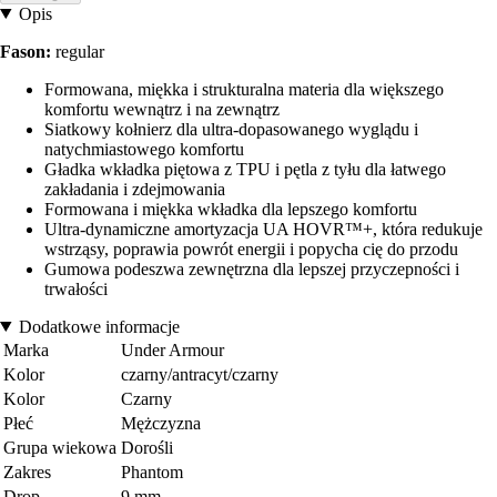
Opis
Fason:
regular
Formowana, miękka i strukturalna materia dla większego
komfortu wewnątrz i na zewnątrz
Siatkowy kołnierz dla ultra-dopasowanego wyglądu i
natychmiastowego komfortu
Gładka wkładka piętowa z TPU i pętla z tyłu dla łatwego
zakładania i zdejmowania
Formowana i miękka wkładka dla lepszego komfortu
Ultra-dynamiczne amortyzacja UA HOVR™+, która redukuje
wstrząsy, poprawia powrót energii i popycha cię do przodu
Gumowa podeszwa zewnętrzna dla lepszej przyczepności i
trwałości
Dodatkowe informacje
Marka
Under Armour
Kolor
czarny/antracyt/czarny
Kolor
Czarny
Płeć
Mężczyzna
Grupa wiekowa
Dorośli
Zakres
Phantom
Drop
9 mm