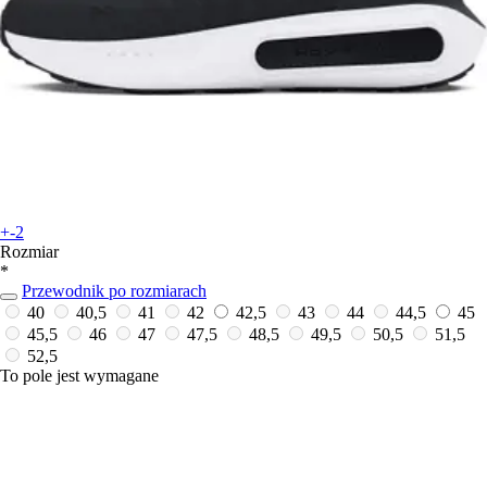
+-2
Rozmiar
*
Przewodnik po rozmiarach
40
40,5
41
42
42,5
43
44
44,5
45
45,5
46
47
47,5
48,5
49,5
50,5
51,5
52,5
To pole jest wymagane