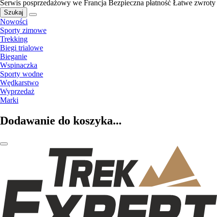
Serwis posprzedażowy we Francja
Bezpieczna płatność
Łatwe zwroty
Szukaj
Nowości
Sporty zimowe
Trekking
Biegi trialowe
Bieganie
Wspinaczka
Sporty wodne
Wędkarstwo
Wyprzedaż
Marki
Dodawanie do koszyka...