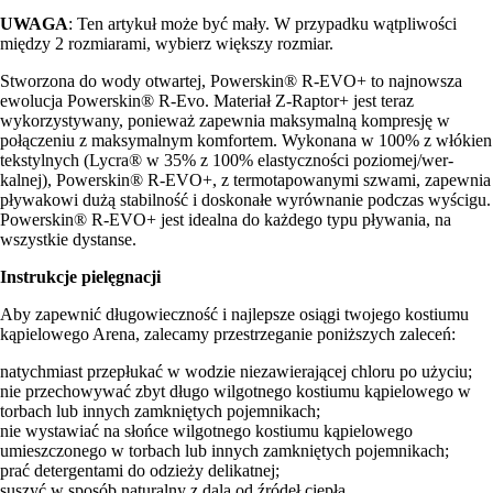
UWAGA
: Ten artykuł może być mały. W przypadku wątpliwości
między 2 rozmiarami, wybierz większy rozmiar.
Stworzona do wody otwartej, Powerskin® R-EVO+ to najnowsza
ewolucja Powerskin® R-Evo. Materiał Z-Raptor+ jest teraz
wykorzystywany, ponieważ zapewnia maksymalną kompresję w
połączeniu z maksymalnym komfortem. Wykonana w 100% z włókien
tekstylnych (Lycra® w 35% z 100% elastyczności poziomej/wer-
kalnej), Powerskin® R-EVO+, z termotapowanymi szwami, zapewnia
pływakowi dużą stabilność i doskonałe wyrównanie podczas wyścigu.
Powerskin® R-EVO+ jest idealna do każdego typu pływania, na
wszystkie dystanse.
Instrukcje pielęgnacji
Aby zapewnić długowieczność i najlepsze osiągi twojego kostiumu
kąpielowego Arena, zalecamy przestrzeganie poniższych zaleceń:
natychmiast przepłukać w wodzie niezawierającej chloru po użyciu;
nie przechowywać zbyt długo wilgotnego kostiumu kąpielowego w
torbach lub innych zamkniętych pojemnikach;
nie wystawiać na słońce wilgotnego kostiumu kąpielowego
umieszczonego w torbach lub innych zamkniętych pojemnikach;
prać detergentami do odzieży delikatnej;
suszyć w sposób naturalny z dala od źródeł ciepła.