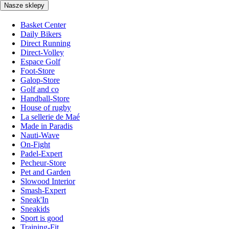
Nasze sklepy
Basket Center
Daily Bikers
Direct Running
Direct-Volley
Espace Golf
Foot-Store
Galop-Store
Golf and co
Handball-Store
House of rugby
La sellerie de Maé
Made in Paradis
Nauti-Wave
On-Fight
Padel-Expert
Pecheur-Store
Pet and Garden
Slowood Interior
Smash-Expert
Sneak'In
Sneakids
Sport is good
Training-Fit