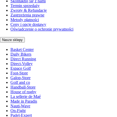
Skontaktuj się z nami
Termin sprzedaży
Zwroty & Refundacje
Zastrzeżenia prawne
Metody płatności
Ceny i opcje dostawy
Oświadczenie o ochronie prywatności
Nasze sklepy
Basket Center
Daily Bikers
Direct Running
Direct-Volley
Espace Golf
Foot-Store
Galop-Store
Golf and co
Handball-Store
House of rugby
La sellerie de Maé
Made in Paradis
Nauti-Wave
On-Fight
Padel-Expert