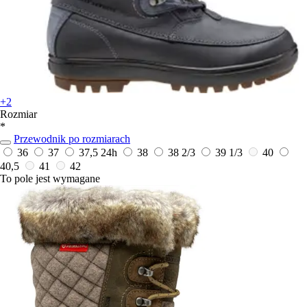
+2
Rozmiar
*
Przewodnik po rozmiarach
36
37
37,5
24h
38
38 2/3
39 1/3
40
40,5
41
42
To pole jest wymagane