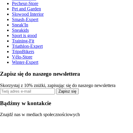
Pecheur-Store
Pet and Garden
Slowood Interior
Smash-Expert
Sneak'In
Sneakids
Sport is good
Training-Fit
Triathlon-Expert
TripnBikers
Vélo-Store
Winter-Expert
Zapisz się do naszego newslettera
Skorzystaj z 10% zniżki, zapisując się do naszego newslettera
Zapisz się
Bądźmy w kontakcie
Znajdź nas w mediach społecznościowych