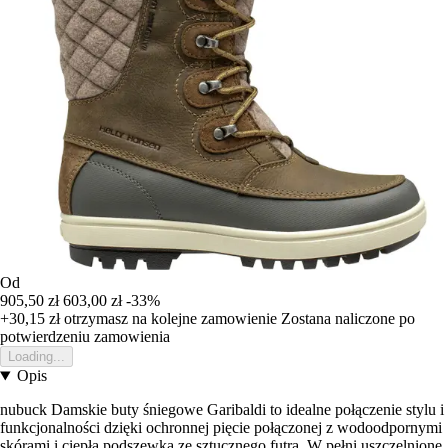
Od
905,50 zł
603,00 zł
-33%
+30,15 zł
otrzymasz na kolejne zamowienie
Zostana naliczone po
potwierdzeniu zamowienia
Loading...
Opis
nubuck Damskie buty śniegowe Garibaldi to idealne połączenie stylu i
funkcjonalności dzięki ochronnej pięcie połączonej z wodoodpornymi
skórami i ciepłą podszewką ze sztucznego futra. W pełni uszczelnione