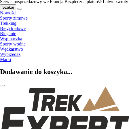
Serwis posprzedażowy we Francja
Bezpieczna płatność
Łatwe zwroty
Szukaj
Nowości
Sporty zimowe
Trekking
Biegi trialowe
Bieganie
Wspinaczka
Sporty wodne
Wędkarstwo
Wyprzedaż
Marki
Dodawanie do koszyka...