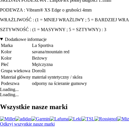
ŚREDNIA PODESZWA : LaspoFlex pełnej długości 1.1mm
PODEWZA : Vibram® XS Edge o grubości 4mm
WRAŻLIWOŚĆ : (1 = MNIEJ WRAŻLIWY ; 5 = BARDZIEJ WRAŻ
SZTYWNOŚĆ : (1 = MASYWNY ; 5 = SZTYWNY) : 3
Dodatkowe informacje
Marka
La Sportiva
Kolor
savana/mountain red
Kolor
Beżowy
Płeć
Mężczyzna
Grupa wiekowa
Dorośli
Materiał główny
materiał syntetyczny / skóra
Podeszwa
odporny na ścieranie gumowy
Loading...
Loading...
Wszystkie nasze marki
Odkryj wszystkie nasze marki