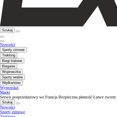
Szukaj
Nowości
Sporty zimowe
Trekking
Biegi trialowe
Bieganie
Wspinaczka
Sporty wodne
Wędkarstwo
Wyprzedaż
Marki
Serwis posprzedażowy we Francja
Bezpieczna płatność
Łatwe zwroty
Szukaj
Nowości
Sporty zimowe
Trekking