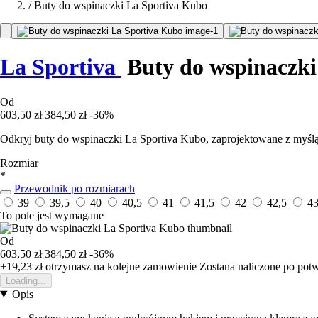
/
Buty do wspinaczki La Sportiva Kubo
La Sportiva
Buty do wspinaczk
Od
603,50 zł
384,50 zł
-36%
Odkryj buty do wspinaczki La Sportiva Kubo, zaprojektowane z myślą
Rozmiar
*
Przewodnik po rozmiarach
39
39,5
40
40,5
41
41,5
42
42,5
4
To pole jest wymagane
Od
603,50 zł
384,50 zł
-36%
+19,23 zł
otrzymasz na kolejne zamowienie
Zostana naliczone po pot
Loading...
Opis