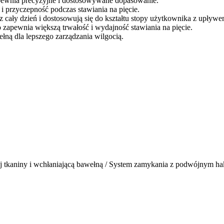
pewnia precyzyjne i dostosowywane dopasowanie.
i przyczepność podczas stawiania na pięcie.
cały dzień i dostosowują się do kształtu stopy użytkownika z upływe
pewnia większą trwałość i wydajność stawiania na pięcie.
ełną dla lepszego zarządzania wilgocią.
j tkaniny i wchłaniającą bawełną / System zamykania z podwójnym hak