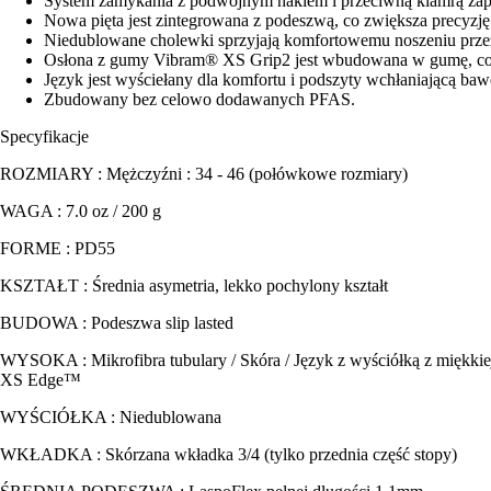
System zamykania z podwójnym hakiem i przeciwną klamrą za
Nowa pięta jest zintegrowana z podeszwą, co zwiększa precyzję 
Niedublowane cholewki sprzyjają komfortowemu noszeniu przez 
Osłona z gumy Vibram® XS Grip2 jest wbudowana w gumę, co za
Język jest wyściełany dla komfortu i podszyty wchłaniającą baw
Zbudowany bez celowo dodawanych PFAS.
Specyfikacje
ROZMIARY : Mężczyźni : 34 - 46 (połówkowe rozmiary)
WAGA : 7.0 oz / 200 g
FORME : PD55
KSZTAŁT : Średnia asymetria, lekko pochylony kształt
BUDOWA : Podeszwa slip lasted
WYSOKA : Mikrofibra tubulary / Skóra / Język z wyściółką z miękkie
XS Edge™
WYŚCIÓŁKA : Niedublowana
WKŁADKA : Skórzana wkładka 3/4 (tylko przednia część stopy)