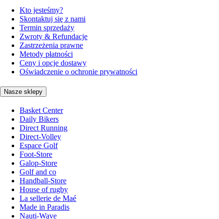
Kto jesteśmy?
Skontaktuj się z nami
Termin sprzedaży
Zwroty & Refundacje
Zastrzeżenia prawne
Metody płatności
Ceny i opcje dostawy
Oświadczenie o ochronie prywatności
Nasze sklepy
Basket Center
Daily Bikers
Direct Running
Direct-Volley
Espace Golf
Foot-Store
Galop-Store
Golf and co
Handball-Store
House of rugby
La sellerie de Maé
Made in Paradis
Nauti-Wave