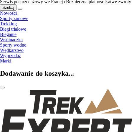
Serwis posprzedażowy we Francja
Bezpieczna płatność
Łatwe zwroty
Szukaj
Nowości
Sporty zimowe
Trekking
Biegi trialowe
Bieganie
Wspinaczka
Sporty wodne
Wędkarstwo
Wyprzedaż
Marki
Dodawanie do koszyka...