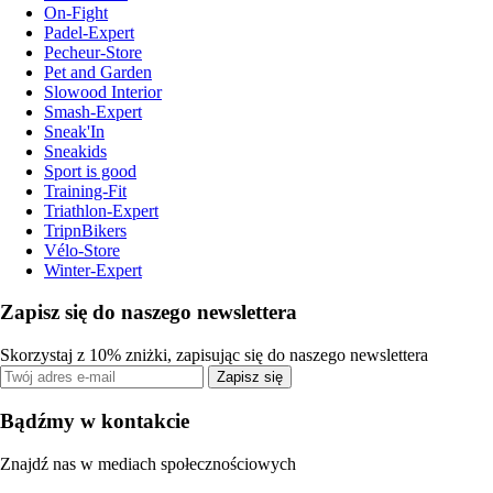
On-Fight
Padel-Expert
Pecheur-Store
Pet and Garden
Slowood Interior
Smash-Expert
Sneak'In
Sneakids
Sport is good
Training-Fit
Triathlon-Expert
TripnBikers
Vélo-Store
Winter-Expert
Zapisz się do naszego newslettera
Skorzystaj z 10% zniżki, zapisując się do naszego newslettera
Zapisz się
Bądźmy w kontakcie
Znajdź nas w mediach społecznościowych