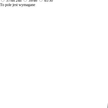
37/44
24h
39/46
41/50
To pole jest wymagane