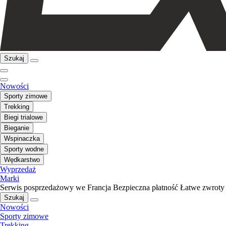
Szukaj
Nowości
Sporty zimowe
Trekking
Biegi trialowe
Bieganie
Wspinaczka
Sporty wodne
Wędkarstwo
Wyprzedaż
Marki
Serwis posprzedażowy we Francja
Bezpieczna płatność
Łatwe zwroty
Szukaj
Nowości
Sporty zimowe
Trekking