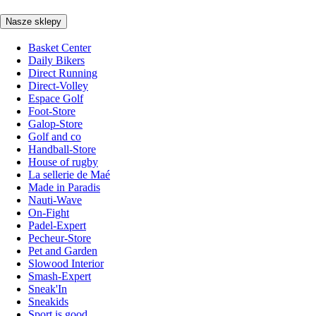
Nasze sklepy
Basket Center
Daily Bikers
Direct Running
Direct-Volley
Espace Golf
Foot-Store
Galop-Store
Golf and co
Handball-Store
House of rugby
La sellerie de Maé
Made in Paradis
Nauti-Wave
On-Fight
Padel-Expert
Pecheur-Store
Pet and Garden
Slowood Interior
Smash-Expert
Sneak'In
Sneakids
Sport is good