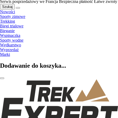
Serwis posprzedażowy we Francja
Bezpieczna płatność
Łatwe zwroty
Szukaj
Nowości
Sporty zimowe
Trekking
Biegi trialowe
Bieganie
Wspinaczka
Sporty wodne
Wędkarstwo
Wyprzedaż
Marki
Dodawanie do koszyka...