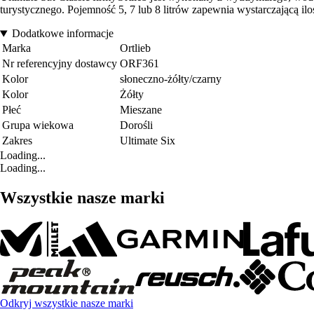
turystycznego. Pojemność 5, 7 lub 8 litrów zapewnia wystarczającą il
Dodatkowe informacje
Marka
Ortlieb
Nr referencyjny dostawcy
ORF361
Kolor
słoneczno-żółty/czarny
Kolor
Żółty
Płeć
Mieszane
Grupa wiekowa
Dorośli
Zakres
Ultimate Six
Loading...
Loading...
Wszystkie nasze marki
Odkryj wszystkie nasze marki