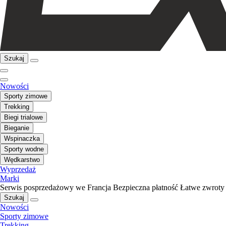
Szukaj
Nowości
Sporty zimowe
Trekking
Biegi trialowe
Bieganie
Wspinaczka
Sporty wodne
Wędkarstwo
Wyprzedaż
Marki
Serwis posprzedażowy we Francja
Bezpieczna płatność
Łatwe zwroty
Szukaj
Nowości
Sporty zimowe
Trekking