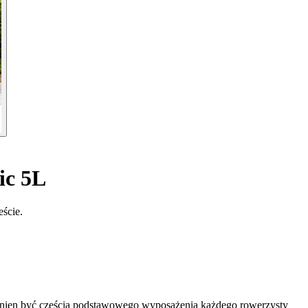
ic 5L
eście.
winien być częścią podstawowego wyposażenia każdego rowerzysty