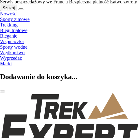
Serwis posprzedażowy we Francja
Bezpieczna płatność
Łatwe zwroty
Szukaj
Nowości
Sporty zimowe
Trekking
Biegi trialowe
Bieganie
Wspinaczka
Sporty wodne
Wędkarstwo
Wyprzedaż
Marki
Dodawanie do koszyka...