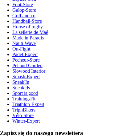
Foot-Store
Galop-Store
Golf and co
Handball-Store
House of rugby
La sellerie de Maé
Made in Paradis
Nauti-Wave
On-Fight
Padel-Expert
Pecheur-Store
Pet and Garden
Slowood Interior
Smash-Expert
Sneak'In
Sneakids
Sport is good
Training-Fit
Triathlon-Expert
TripnBikers
Vélo-Store
Winter-Expert
Zapisz się do naszego newslettera