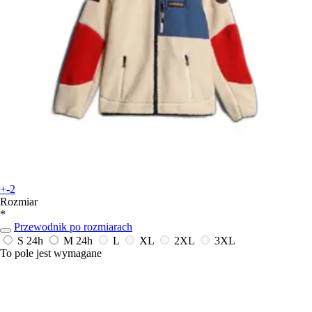
+-2
Rozmiar
*
Przewodnik po rozmiarach
S
24h
M
24h
L
XL
2XL
3XL
To pole jest wymagane