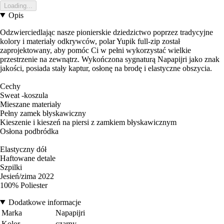
Loading...
Opis
Odzwierciedlając nasze pionierskie dziedzictwo poprzez tradycyjne
kolory i materiały odkrywców, polar Yupik full-zip został
zaprojektowany, aby pomóc Ci w pełni wykorzystać wielkie
przestrzenie na zewnątrz. Wykończona sygnaturą Napapijri jako znak
jakości, posiada stały kaptur, osłonę na brodę i elastyczne obszycia.
Cechy
Sweat -koszula
Mieszane materiały
Pełny zamek błyskawiczny
Kieszenie i kieszeń na piersi z zamkiem błyskawicznym
Osłona podbródka
Elastyczny dół
Haftowane detale
Szpilki
Jesień/zima 2022
100% Poliester
Dodatkowe informacje
Marka
Napapijri
Kolor
czarny