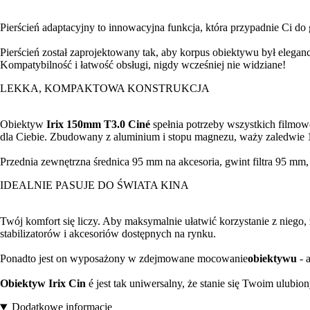
Pierścień adaptacyjny to innowacyjna funkcja, która przypadnie Ci do g
Pierścień został zaprojektowany tak, aby korpus obiektywu był elega
Kompatybilność i łatwość obsługi, nigdy wcześniej nie widziane!
LEKKA, KOMPAKTOWA KONSTRUKCJA
Obiektyw
Irix 150mm T3.0 Ciné
spełnia potrzeby wszystkich filmow
dla Ciebie. Zbudowany z aluminium i stopu magnezu, waży zaledwie 1
Przednia zewnętrzna średnica 95 mm na akcesoria, gwint filtra 95 mm
IDEALNIE PASUJE DO ŚWIATA KINA
Twój komfort się liczy. Aby maksymalnie ułatwić korzystanie z niego,
stabilizatorów i akcesoriów dostępnych na rynku.
Ponadto jest on wyposażony w zdejmowane mocowanie
obiektywu
- 
Obiektyw Irix Cin
é jest tak uniwersalny, że stanie się Twoim ulubi
Dodatkowe informacje