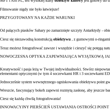
MFT i Arri PL, ten wysokiej klasy
obiektyw kinowy
jest gotowy do dz
Filmowanie nigdy nie było łatwiejsze!
PRZYGOTOWANY NA KAŻDE WARUNKI
Od palących piasków Sahary po zamarznięte szczyty Antarktydy - ob
Ciesz się niezawodną konstrukcją
obiektywu
, z gumowymi o-ringami
Teraz możesz fotografować zawsze i wszędzie i cieszyć się potęgą natu
NOWOCZESNA OPTYKA ZAPEWNIAJĄCA WYJĄTKOWĄ JA
Kreatywność i pasja leżą w Twojej indywidualności. Stwórz niepowta
elementami optycznymi (w tym 4 soczewkami HR i 3 soczewkami ED), 
Jednocześnie system wewnętrznego ogniskowania obiektywu point gwara
Wreszcie, fascynujący bokeh zapewni rozmytą zasłonę, aby jeszcze ba
Ciesz się każdą chwilą fotografowania!
INNOWACYJNY PIERŚCIEŃ USTAWIANIA OSTROŚCI POINT