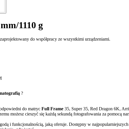
 mm/1110 g
 zaprojektowany do współpracy ze wszystkimi urządzeniami.
M
matografią
?
 odpowiedni do matryc
Full Frame
35, Super 35, Red Dragon 6K, Arri
emu możesz cieszyć się każdą sekundą fotografowania za pomocą narzę
wygodą i funkcjonalnością, jaką oferuje. Dostępny w najpopularniejs