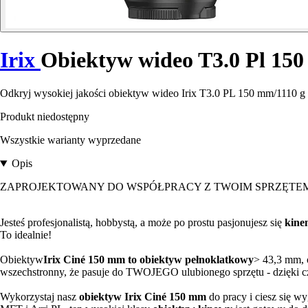
Irix
Obiektyw wideo T3.0 Pl 150
Odkryj wysokiej jakości obiektyw wideo Irix T3.0 PL 150 mm/1110 g
Produkt niedostępny
Wszystkie warianty wyprzedane
Opis
ZAPROJEKTOWANY DO WSPÓŁPRACY Z TWOIM SPRZĘTE
Jesteś profesjonalistą, hobbystą, a może po prostu pasjonujesz się
kine
To idealnie!
Obiektyw
Irix Ciné 150 mm to
obiektyw
pełnoklatkowy
> 43,3 mm,
wszechstronny, że pasuje do TWOJEGO ulubionego sprzętu - dzięki cz
Wykorzystaj nasz
obiektyw
Irix Ciné 150 mm
do pracy i ciesz się 