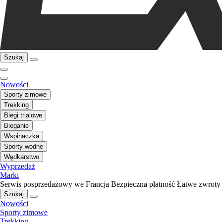
Szukaj
Nowości
Sporty zimowe
Trekking
Biegi trialowe
Bieganie
Wspinaczka
Sporty wodne
Wędkarstwo
Wyprzedaż
Marki
Serwis posprzedażowy we Francja
Bezpieczna płatność
Łatwe zwroty
Szukaj
Nowości
Sporty zimowe
Trekking