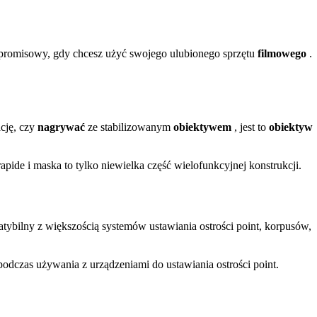
ompromisowy, gdy chcesz użyć swojego ulubionego sprzętu
filmowego
.
ację, czy
nagrywać
ze stabilizowanym
obiektywem
, jest to
obiektyw
ide i maska to tylko niewielka część wielofunkcyjnej konstrukcji.
ybilny z większością systemów ustawiania ostrości point, korpusów,
podczas używania z urządzeniami do ustawiania ostrości point.