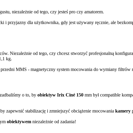
ustu, niezależnie od tego, czy jesteś pro czy amatorem.
ncki i przyjazny dla użytkownika, gdy jest używany ręcznie, ale bezk
ców. Niezależnie od tego, czy chcesz stworzyć profesjonalną konfigur
,1 kg.
, przedni MMS - magnetyczny system mocowania do wymiany filtrów rap
 zadbaliśmy o to, by
obiektyw
Irix Ciné 150
mm był compatible kompat
aby zapewnić stabilizację i zmniejszyć obciążenie mocowania
kamery
onym
obiektywem
niezależnie od zadania!