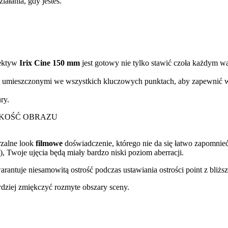
iałania, gdy jesteś.
iektyw
Irix Cine 150 mm
jest gotowy nie tylko stawić czoła każdym 
 umieszczonymi we wszystkich kluczowych punktach, aby zapewnić 
ry.
KOŚĆ OBRAZU
rzalne look
filmowe
doświadczenie, którego nie da się łatwo zapomn
Twoje ujęcia będą miały bardzo niski poziom aberracji.
ntuje niesamowitą ostrość podczas ustawiania ostrości point z bliżs
rdziej zmiękczyć rozmyte obszary sceny.