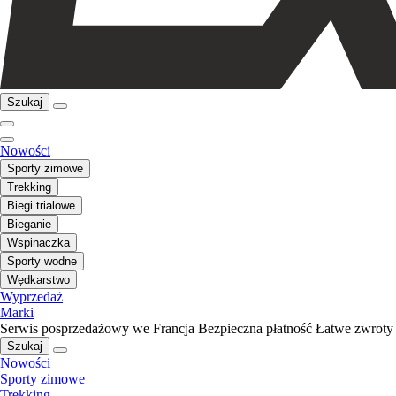
Szukaj
Nowości
Sporty zimowe
Trekking
Biegi trialowe
Bieganie
Wspinaczka
Sporty wodne
Wędkarstwo
Wyprzedaż
Marki
Serwis posprzedażowy we Francja
Bezpieczna płatność
Łatwe zwroty
Szukaj
Nowości
Sporty zimowe
Trekking