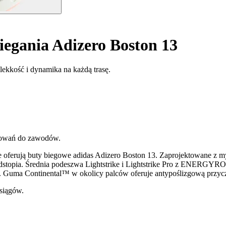
egania Adizero Boston 13
lekkość i dynamika na każdą trasę.
otowań do zawodów.
re oferują buty biegowe adidas Adizero Boston 13. Zaprojektowane z m
ódstopia. Średnia podeszwa Lightstrike i Lightstrike Pro z ENERGYR
i. Guma Continental™ w okolicy palców oferuje antypoślizgową przyc
siągów.