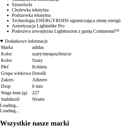
Sznurówki
Cholewka tekstylna
Podszewka tekstylna
Technologia ENERGYRODS ograniczająca utratę energii
Amortyzacja Lightstrike Pro
Podeszwa zewnętrzna Lighttraxion z gumą Continental™
Dodatkowe informacje
Marka
adidas
Kolor
szary/menpou/brucor
Kolor
Szary
Płeć
Kobieta
Grupa wiekowa
Dorośli
Zakres
Adizero
Drop
6 mm
Waga buta (g)
227
Stabilność
Neutre
Loading...
Loading...
Wszystkie nasze marki