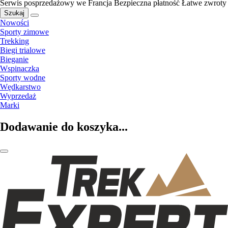
Serwis posprzedażowy we Francja
Bezpieczna płatność
Łatwe zwroty
Szukaj
Nowości
Sporty zimowe
Trekking
Biegi trialowe
Bieganie
Wspinaczka
Sporty wodne
Wędkarstwo
Wyprzedaż
Marki
Dodawanie do koszyka...