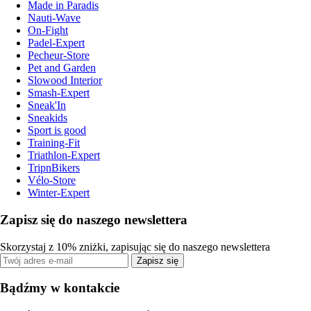
Made in Paradis
Nauti-Wave
On-Fight
Padel-Expert
Pecheur-Store
Pet and Garden
Slowood Interior
Smash-Expert
Sneak'In
Sneakids
Sport is good
Training-Fit
Triathlon-Expert
TripnBikers
Vélo-Store
Winter-Expert
Zapisz się do naszego newslettera
Skorzystaj z 10% zniżki, zapisując się do naszego newslettera
Zapisz się
Bądźmy w kontakcie