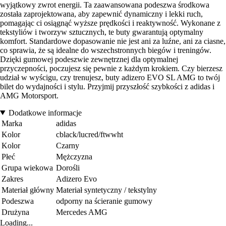
wyjątkowy zwrot energii. Ta zaawansowana podeszwa środkowa
została zaprojektowana, aby zapewnić dynamiczny i lekki ruch,
pomagając ci osiągnąć wyższe prędkości i reaktywność. Wykonane z
tekstyliów i tworzyw sztucznych, te buty gwarantują optymalny
komfort. Standardowe dopasowanie nie jest ani za luźne, ani za ciasne,
co sprawia, że są idealne do wszechstronnych biegów i treningów.
Dzięki gumowej podeszwie zewnętrznej dla optymalnej
przyczepności, poczujesz się pewnie z każdym krokiem. Czy bierzesz
udział w wyścigu, czy trenujesz, buty adizero EVO SL AMG to twój
bilet do wydajności i stylu. Przyjmij przyszłość szybkości z adidas i
AMG Motorsport.
Dodatkowe informacje
Marka
adidas
Kolor
cblack/lucred/ftwwht
Kolor
Czarny
Płeć
Mężczyzna
Grupa wiekowa
Dorośli
Zakres
Adizero Evo
Materiał główny
Materiał syntetyczny / tekstylny
Podeszwa
odporny na ścieranie gumowy
Drużyna
Mercedes AMG
Loading...