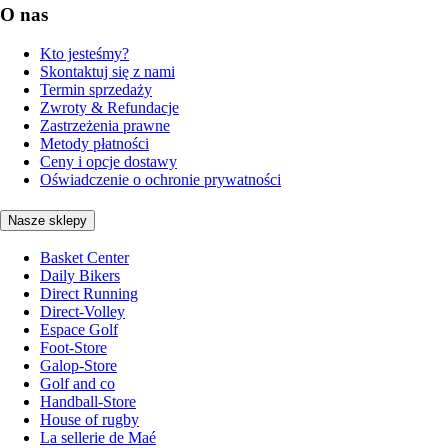
O nas
Kto jesteśmy?
Skontaktuj się z nami
Termin sprzedaży
Zwroty & Refundacje
Zastrzeżenia prawne
Metody płatności
Ceny i opcje dostawy
Oświadczenie o ochronie prywatności
Nasze sklepy
Basket Center
Daily Bikers
Direct Running
Direct-Volley
Espace Golf
Foot-Store
Galop-Store
Golf and co
Handball-Store
House of rugby
La sellerie de Maé