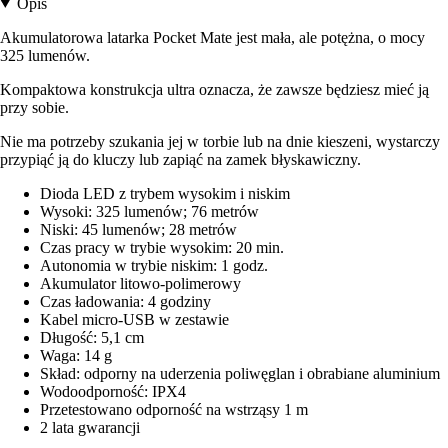
Opis
Akumulatorowa latarka Pocket Mate jest mała, ale potężna, o mocy
325 lumenów.
Kompaktowa konstrukcja ultra oznacza, że zawsze będziesz mieć ją
przy sobie.
Nie ma potrzeby szukania jej w torbie lub na dnie kieszeni, wystarczy
przypiąć ją do kluczy lub zapiąć na zamek błyskawiczny.
Dioda LED z trybem wysokim i niskim
Wysoki: 325 lumenów; 76 metrów
Niski: 45 lumenów; 28 metrów
Czas pracy w trybie wysokim: 20 min.
Autonomia w trybie niskim: 1 godz.
Akumulator litowo-polimerowy
Czas ładowania: 4 godziny
Kabel micro-USB w zestawie
Długość: 5,1 cm
Waga: 14 g
Skład: odporny na uderzenia poliwęglan i obrabiane aluminium
Wodoodporność: IPX4
Przetestowano odporność na wstrząsy 1 m
2 lata gwarancji