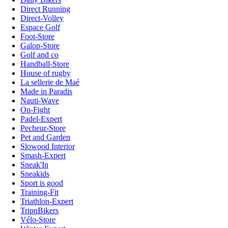
Direct Running
Direct-Volley
Espace Golf
Foot-Store
Galop-Store
Golf and co
Handball-Store
House of rugby
La sellerie de Maé
Made in Paradis
Nauti-Wave
On-Fight
Padel-Expert
Pecheur-Store
Pet and Garden
Slowood Interior
Smash-Expert
Sneak'In
Sneakids
Sport is good
Training-Fit
Triathlon-Expert
TripnBikers
Vélo-Store