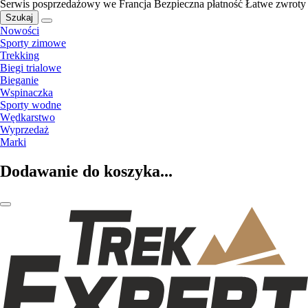
Serwis posprzedażowy we Francja
Bezpieczna płatność
Łatwe zwroty
Szukaj
Nowości
Sporty zimowe
Trekking
Biegi trialowe
Bieganie
Wspinaczka
Sporty wodne
Wędkarstwo
Wyprzedaż
Marki
Dodawanie do koszyka...